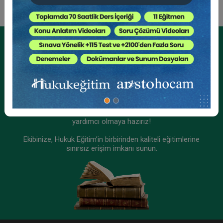
Tüketici Hukuku Enstitüsü
Kurumsal Üyelikler İçin
Kurumsal Teklif Alın
Ekibinizin hukuk bilgisini yükseltin, kaliteli içeriklerle size
yardımcı olmaya hazırız!
Ekibinize, Hukuk Eğitim’in birbirinden kaliteli eğitimlerine
sınırsız erişim imkanı sunun.
IV. Ticaret Hukuku Kongresi - Tüm Oturumlar (12
Oturum)
2592 TL
Sepete Ekle