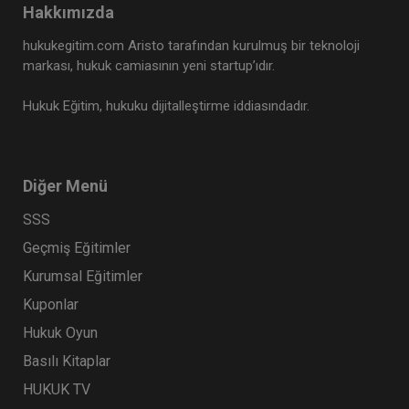
Hakkımızda
Tüketici Hukuku Enstitüsü
hukukegitim.com Aristo tarafından kurulmuş bir teknoloji
markası, hukuk camiasının yeni startup’ıdır.
Hukuk Eğitim, hukuku dijitalleştirme iddiasındadır.
Diğer Menü
SSS
Geçmiş Eğitimler
Sigorta Hukuku - IV. Ticaret Hukuku Kongresi -
Kurumsal Eğitimler
IX. Oturum
Kuponlar
360 TL
Sepete Ekle
Hukuk Oyun
Basılı Kitaplar
HUKUK TV
Tüketici Hukuku Enstitüsü