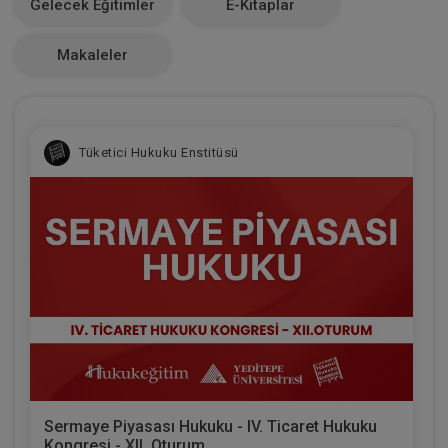
Gelecek Eğitimler
E-Kitaplar
0
Makaleler
Tüketici Hukuku Enstitüsü
Sermaye Piyasası Hukuku - IV. Ticaret Hukuku
Kongresi - XII. Oturum