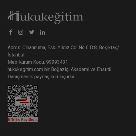
Tüketici Hukuku Enstitüsü
Adres: Cihannüma, Eski Yıldız Cd. No 6 D:8, Beşiktaş/
İstanbul
Meb Kurum Kodu: 99993431
hukukegitim.com bir Boğaziçi Akademi ve Enstitü
Danışmanlık paydaş kuruluşudur.
Fikri Mülkiyet Hukuku - IV. Ticaret Hukuku
Kongresi - XI. Oturum
360 TL
Sepete Ekle