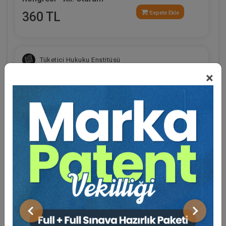
360 TL
Sepete Ekle
Tüketici Hukuku Enstitüsü
×
Eğitmen Hakkında
Sosyal Medya
Limited Şirketler - IV. Ticaret Hukuku Kongresi -
X. Oturum
Önceki
Sonraki
360 TL
Sepete Ekle