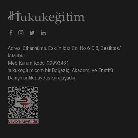
Tüketici Hukuku Enstitüsü
Adres: Cihannüma, Eski Yıldız Cd. No 6 D:8, Beşiktaş/
İstanbul
Meb Kurum Kodu: 99993431
hukukegitim.com bir Boğaziçi Akademi ve Enstitü
Danışmanlık paydaş kuruluşudur.
Fikri Mülkiyet Hukuku - IV. Ticaret Hukuku
Kongresi - XI. Oturum
360 TL
Sepete Ekle