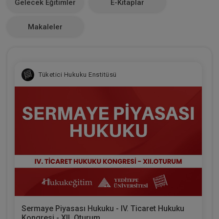
Gelecek Eğitimler
E-Kitaplar
0
Makaleler
Tüketici Hukuku Enstitüsü
Sermaye Piyasası Hukuku - IV. Ticaret Hukuku
Kongresi - XII. Oturum