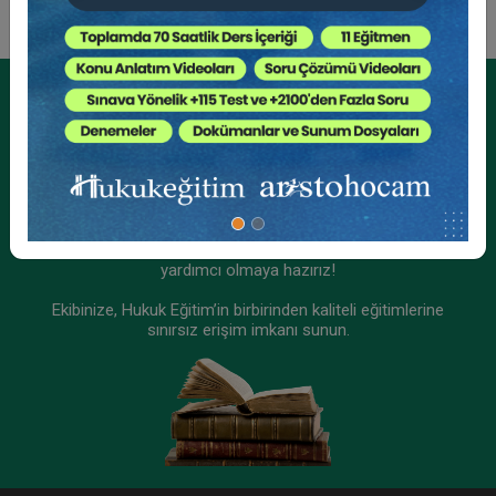
Tüketici Hukuku Enstitüsü
Kurumsal Üyelikler İçin
Kurumsal Teklif Alın
Ekibinizin hukuk bilgisini yükseltin, kaliteli içeriklerle size
yardımcı olmaya hazırız!
Ekibinize, Hukuk Eğitim’in birbirinden kaliteli eğitimlerine
sınırsız erişim imkanı sunun.
IV. Ticaret Hukuku Kongresi - Tüm Oturumlar (12
Oturum)
2592 TL
Sepete Ekle