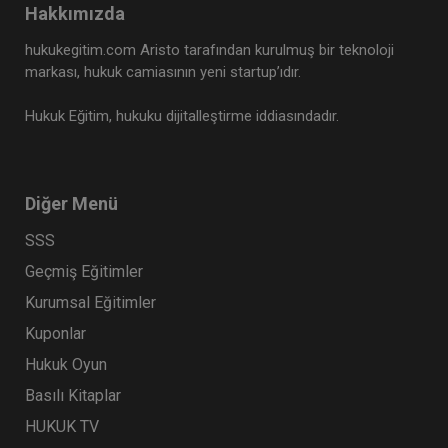
Hakkımızda
Tüketici Hukuku Enstitüsü
hukukegitim.com Aristo tarafından kurulmuş bir teknoloji
markası, hukuk camiasının yeni startup’ıdır.
Hukuk Eğitim, hukuku dijitalleştirme iddiasındadır.
Diğer Menü
SSS
Geçmiş Eğitimler
Sigorta Hukuku - IV. Ticaret Hukuku Kongresi -
Kurumsal Eğitimler
IX. Oturum
Kuponlar
360 TL
Sepete Ekle
Hukuk Oyun
Basılı Kitaplar
HUKUK TV
Tüketici Hukuku Enstitüsü