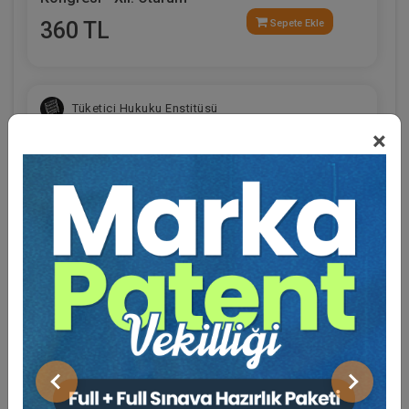
360 TL
Sepete Ekle
Tüketici Hukuku Enstitüsü
×
Eğitmen Hakkında
Sosyal Medya
Limited Şirketler - IV. Ticaret Hukuku Kongresi -
X. Oturum
Önceki
Sonraki
360 TL
Sepete Ekle