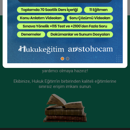
Tüketici Hukuku Enstitüsü
Kurumsal Üyelikler İçin
Kurumsal Teklif Alın
Ekibinizin hukuk bilgisini yükseltin, kaliteli içeriklerle size
yardımcı olmaya hazırız!
Ekibinize, Hukuk Eğitim’in birbirinden kaliteli eğitimlerine
sınırsız erişim imkanı sunun.
IV. Ticaret Hukuku Kongresi - Tüm Oturumlar (12
Oturum)
2592 TL
Sepete Ekle