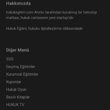
Hakkımızda
Tüketici Hukuku Enstitüsü
hukukegitim.com Aristo tarafından kurulmuş bir teknoloji
markası, hukuk camiasının yeni startup’ıdır.
Hukuk Eğitim, hukuku dijitalleştirme iddiasındadır.
Diğer Menü
SSS
Geçmiş Eğitimler
Sigorta Hukuku - IV. Ticaret Hukuku Kongresi -
Kurumsal Eğitimler
IX. Oturum
Kuponlar
360 TL
Sepete Ekle
Hukuk Oyun
Basılı Kitaplar
HUKUK TV
Tüketici Hukuku Enstitüsü