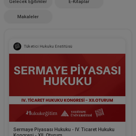
Gelecek Eğitimler
E-Kitaplar
0
Makaleler
Tüketici Hukuku Enstitüsü
Sermaye Piyasası Hukuku - IV. Ticaret Hukuku
Kongresi - XII. Oturum