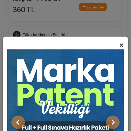
360 TL
Sepete Ekle
Tüketici Hukuku Enstitüsü
×
Eğitmen Hakkında
Sosyal Medya
Limited Şirketler - IV. Ticaret Hukuku Kongresi -
X. Oturum
Önceki
Sonraki
360 TL
Sepete Ekle