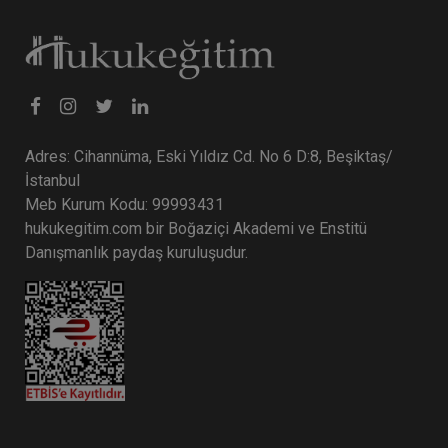
Tüketici Hukuku Enstitüsü
Adres: Cihannüma, Eski Yıldız Cd. No 6 D:8, Beşiktaş/
İstanbul
Meb Kurum Kodu: 99993431
hukukegitim.com bir Boğaziçi Akademi ve Enstitü
Danışmanlık paydaş kuruluşudur.
Fikri Mülkiyet Hukuku - IV. Ticaret Hukuku
Kongresi - XI. Oturum
360 TL
Sepete Ekle