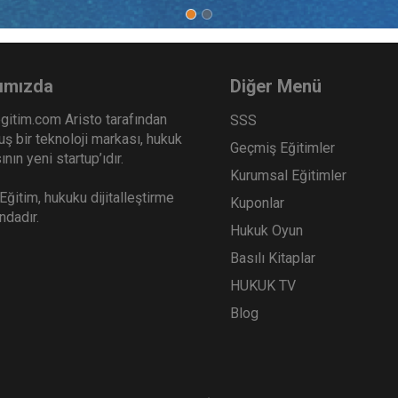
tler Hukuku - 3 - II. Ticaret
Kıymetli Evrak, Sermaye 
ku Kongresi - VIII. Oturum
Ve Bankacılık Hukuku - II.
o Kaydı
Hukuku Kongresi - III. Ot
Sepete Ekle
Sep
0
360
Video Kaydı
ımızda
Diğer Menü
TL
gitim.com Aristo tarafından
SSS
ş bir teknoloji markası, hukuk
Geçmiş Eğitimler
nın yeni startup’ıdır.
Kurumsal Eğitimler
Tüketici Hukuku Enstitüsü
Tüketici Hukuku Enstitü
ğitim, hukuku dijitalleştirme
Kuponlar
ındadır.
Hukuk Oyun
Basılı Kitaplar
HUKUK TV
Blog
ta Hukuku - II. Ticaret
Ticari İşletme Hukuku - 2 -
ku Kongresi - IV. Oturum
Ticaret Hukuku Kongresi -
o Kaydı
Oturum Video Kaydı