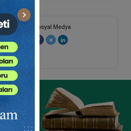
Sonraki
Sosyal Medya
et
Şirketler Hukuku - 2 - II. Ticaret
urum
Hukuku Kongresi - VII. Oturum
Video Kaydı
ete Ekle
Sepete Ekle
360
TL
sü
Tüketici Hukuku Enstitüsü
ze
e