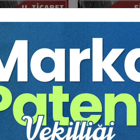
Ticaret Hukuku Kongresi Tüm
Fikri Mülkiyet Hukuku - II. Ticaret
umları Video Kaydı (11
Hukuku Kongresi - XI. Ot
um)
Video Kaydı
Sepete Ekle
Sep
60
360
TL
Tüketici Hukuku Enstitüsü
Tüketici Hukuku Enstitü