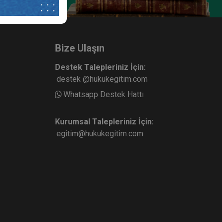
Piyasası
Ticari İşletme Hukuku - 1 - II.
 Ticaret
Ticaret Hukuku Kongresi - I.
urum
Oturum Video Kaydı
ete Ekle
Sepete Ekle
360
Bize Ulaşın
TL
Destek Talepleriniz İçin:
destek @hukukegitim.com
Whatsapp Destek Hattı
sü
Kurumsal Talepleriniz İçin:
egitim@hukukegitim.com
 II.
 II.