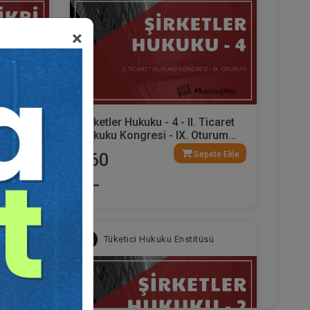
×
Şirketler Hukuku - 4 - II. Ticaret
urum
Hukuku Kongresi - IX. Oturum
Video Kaydı
ete Ekle
Sepete Ekle
360
TL
sü
Tüketici Hukuku Enstitüsü