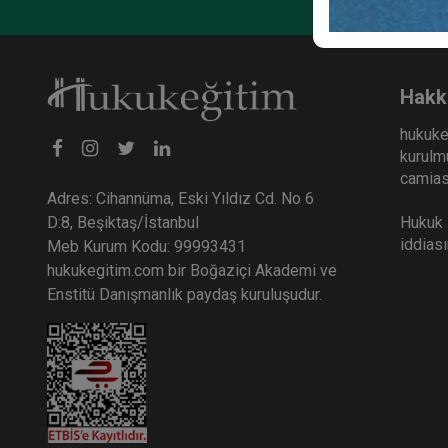
Şirke
Huku
Vide
36
Hakk
TL
hukuke
kurulmu
camiası
Adres: Cihannüma, Eski Yıldız Cd. No 6
Hukuk E
D:8, Beşiktaş/İstanbul
iddias
Meb Kurum Kodu: 99993431
hukukegitim.com bir Boğaziçi Akademi ve
Enstitü Danışmanlık paydaş kuruluşudur.
Sigor
Huku
Vide