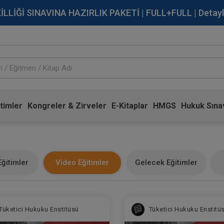
İĞİ SINAVINA HAZIRLIK PAKETİ | FULL+FULL | Detaylı Bi
timler
Kongreler & Zirveler
E-Kitaplar
HMGS
Hukuk Sınav
ğitimler
Video Eğitimler
Gelecek Eğitimler
Tüketici Hukuku Enstitüsü
Tüketici Hukuku Enstitü