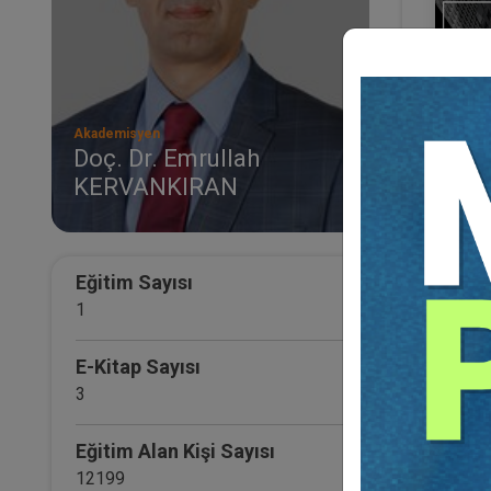
Akademisyen
Doç. Dr. Emrullah
KERVANKIRAN
II. 
Otur
Otur
21
TL
Eğitim Sayısı
1
E-Kitap Sayısı
3
Eğitim Alan Kişi Sayısı
12199