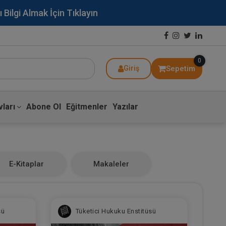
lgi Almak İçin Tıklayın
0
Sepetim
Giriş
ları
Abone Ol
Eğitmenler
Yazılar
E-Kitaplar
Makaleler
sü
Tüketici Hukuku Enstitüsü