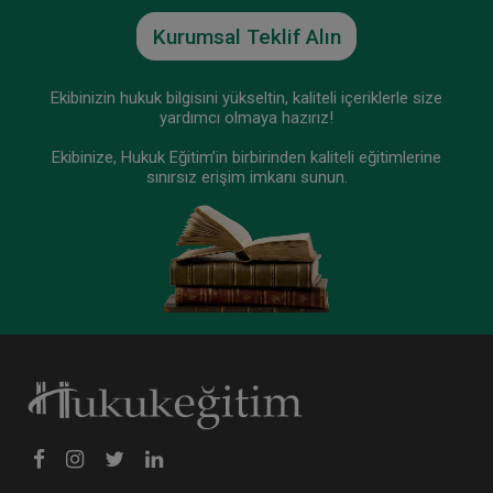
Tüketici Hukuku Enstitüsü
Kurumsal Teklif Alın
Ekibinizin hukuk bilgisini yükseltin, kaliteli içeriklerle size
yardımcı olmaya hazırız!
Ekibinize, Hukuk Eğitim’in birbirinden kaliteli eğitimlerine
sınırsız erişim imkanı sunun.
Taşınmaz Hukuku - IV. Medeni Hukuk Kongresi -
VII. Oturum
360 TL
Sepete Ekle
Tüketici Hukuku Enstitüsü