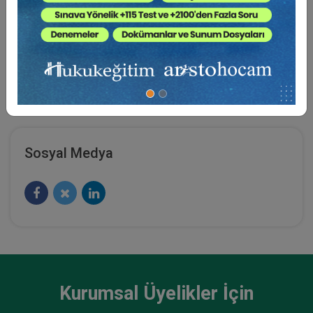
Profesörü
01.01.2018
SRH Hochschule-
Heidelberg
31.12.2018
Tüketici Hukuku Enstitüsü
Heidelberg
/ Almanya
Misafir
Öğretim
Üyesi
Sosyal Medya
Miras Hukuku - 2 - IV. Medeni Hukuk Kongresi -
X. Oturum
360 TL
Sepete Ekle
Kurumsal Üyelikler İçin