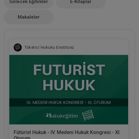
Gelecek Eğitimler
E-Kitaplar
0
Makaleler
Tüketici Hukuku Enstitüsü
Fütürist Hukuk - IV. Medeni Hukuk Kongresi - XI.
Oturum