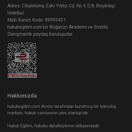
Adres: Cihannüma, Eski Yıldız Cd. No 6 D:8, Beşiktaş/
İstanbul
Meb Kurum Kodu: 99993431
hukukegitim.com bir Boğaziçi Akademi ve Enstitü
Danışmanlık paydaş kuruluşudur.
Çocuk Hukuku - IV. Medeni Hukuk Kongresi - V.
Oturum
360 TL
Sepete Ekle
Hakkımızda
hukukegitim.com Aristo tarafından kurulmuş bir teknoloji
markası, hukuk camiasının yeni startup’ıdır.
Tüketici Hukuku Enstitüsü
Hukuk Eğitim, hukuku dijitalleştirme iddiasındadır.