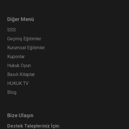
Diğer Menü
SSS
Geçmiş Eğitimler
Kurumsal Eğitimler
Kuponlar
Kat Mülkiyeti ve Kentsel Dönüşüm Hukuku - IV.
Hukuk Oyun
Medeni Hukuk Kongresi - VIII. Oturum
Basılı Kitaplar
360 TL
Sepete Ekle
HUKUK TV
Blog
Tüketici Hukuku Enstitüsü
Bize Ulaşın
Destek Talepleriniz İçin: