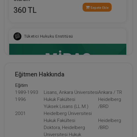
360 TL
Sepete Ekle
Tüketici Hukuku Enstitüsü
Eğitmen Hakkında
Eğitim
1989-1993
Lisans, Ankara Üniversitesi
Ankara / TR
1996
Hukuk Fakültesi
Heidelberg
Yüksek Lisans (LL.M.)
/BRD
2001
Heidelberg Üniversitesi
Miras Hukuku - 1 - IV. Medeni Hukuk Kongresi -
Hukuk Fakültesi
Heidelberg
IX. Oturum
Doktora, Heidelberg
/BRD
Üniversitesi Hukuk
360 TL
Sepete Ekle