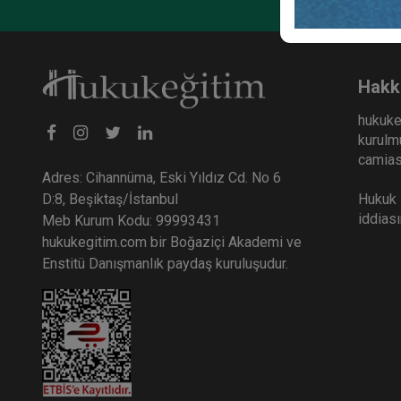
Mede
Oturu
Kayd
36
Hakk
TL
hukuke
kurulmu
camiası
Adres: Cihannüma, Eski Yıldız Cd. No 6
Hukuk E
D:8, Beşiktaş/İstanbul
iddias
Meb Kurum Kodu: 99993431
hukukegitim.com bir Boğaziçi Akademi ve
Enstitü Danışmanlık paydaş kuruluşudur.
Mede
Otur
Vide