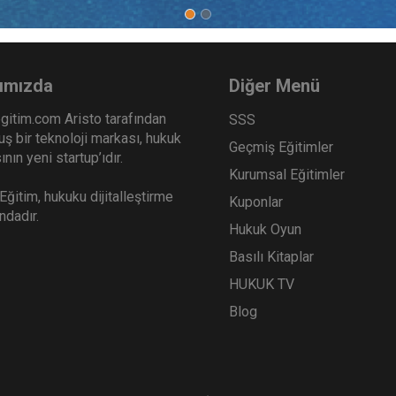
ni Hukuk Kongresi - VII.
Medeni Hukuk Kongresi - 
m: Sınırlı Ayni Haklar Video
Oturum: Nafaka Video Ka
ı
Sepete Ekle
Sep
0
360
ımızda
Diğer Menü
TL
gitim.com Aristo tarafından
SSS
ş bir teknoloji markası, hukuk
Geçmiş Eğitimler
nın yeni startup’ıdır.
Kurumsal Eğitimler
Tüketici Hukuku Enstitüsü
Tüketici Hukuku Enstitü
ğitim, hukuku dijitalleştirme
Kuponlar
ındadır.
Hukuk Oyun
Basılı Kitaplar
HUKUK TV
Blog
ni Hukuk Kongresi - I.
Medeni Hukuk Kongresi - 
um: Evlenme ve Soybağı
Oturum: Çocuk Video Kay
o Kaydı