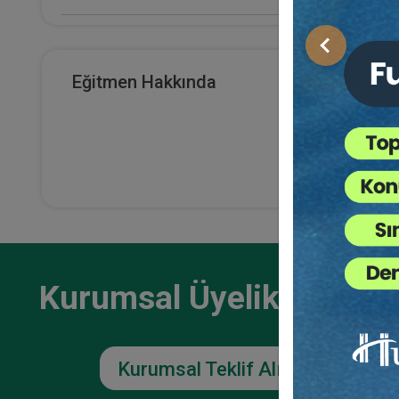
E-Kitap Alan Kişi Sayısı
Önceki
595
Eğitmen Hakkında
Meden
Makale Sayısı
Otur
Kayd
0
36
TL
Kurumsal Üyelikler İçin
Kurumsal Teklif Alın