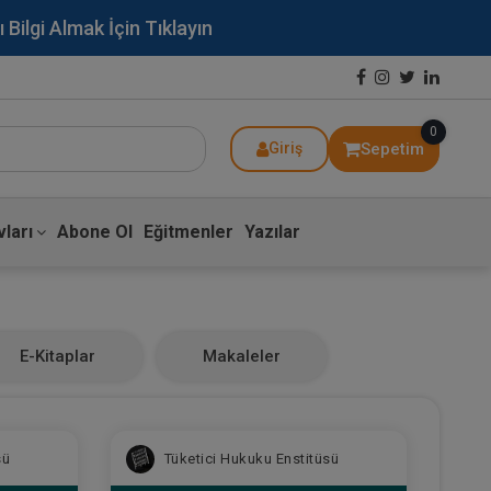
lgi Almak İçin Tıklayın
0
Sepetim
Giriş
ları
Abone Ol
Eğitmenler
Yazılar
E-Kitaplar
Makaleler
sü
Tüketici Hukuku Enstitüsü