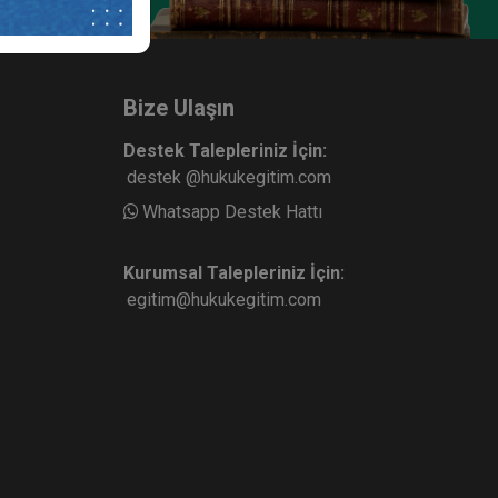
V.
Medeni Hukuk Kongresi - III.
ydı
Oturum: Vakıflar Video Kaydı
ete Ekle
Sepete Ekle
360
Bize Ulaşın
TL
Destek Talepleriniz İçin:
destek @hukukegitim.com
Whatsapp Destek Hattı
sü
Tüketici Hukuku Enstitüsü
Kurumsal Talepleriniz İçin:
egitim@hukukegitim.com
IV.
Medeni Hukuk Kongresi - II.
dı
Oturum: Mal Rejimleri Video
Kaydı