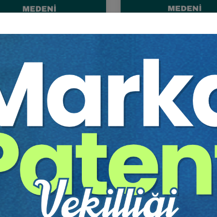
ni Hukuk Kongresi Video
Medeni Hukuk Kongresi -
ti (11 Oturum Video)
Oturum: Miras Hukuku Vi
Kaydı
Sepete Ekle
Sep
60
360
TL
Tüketici Hukuku Enstitüsü
Tüketici Hukuku Enstitü