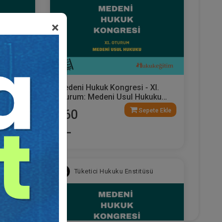
×
 X.
Medeni Hukuk Kongresi - XI.
deo
Oturum: Medeni Usul Hukuku
Video Kaydı
ete Ekle
Sepete Ekle
360
TL
sü
Tüketici Hukuku Enstitüsü