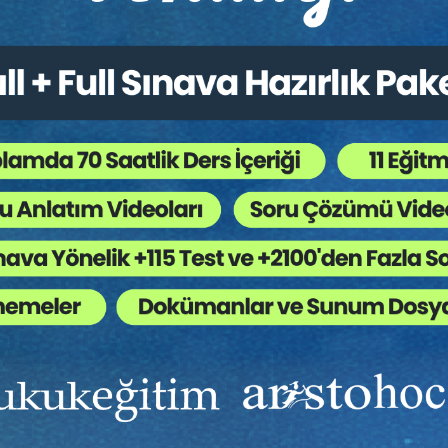
i Hukuk Kongresi - VIII.
Medeni Hukuk Kongresi - 
um: Kat Mülkiyeti Video
Oturum: Taşınmazlarla İlg
ı
Sözleşmeler Video Kaydı
Sepete Ekle
Sep
0
360
TL
Tüketici Hukuku Enstitüsü
Tüketici Hukuku Enstitü
Ekibinizin hukuk bilgisini yükseltin, kaliteli içeriklerle si
yardımcı olmaya hazırız!
Ekibinize, Hukuk Eğitim’in birbirinden kaliteli eğitimlerin
sınırsız erişim imkanı sunun.