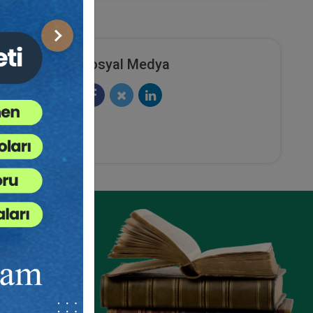
Sonraki
Sosyal Medya
VI.
Medeni Hukuk Kongresi - IX.
ili
Oturum: Taşınmaz Mülkiyeti
Video Kaydı
ete Ekle
Sepete Ekle
360
TL
sü
Tüketici Hukuku Enstitüsü
ze
e