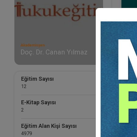
Akademisyen
Doç. Dr. Canan Yılmaz
Mede
Pake
21
TL
Eğitim Sayısı
12
E-Kitap Sayısı
2
Eğitim Alan Kişi Sayısı
4979