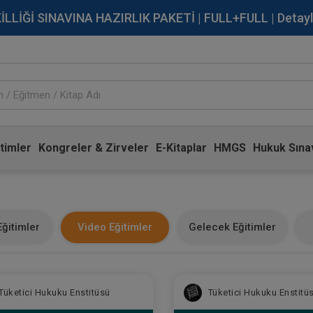
İĞİ SINAVINA HAZIRLIK PAKETİ | FULL+FULL | Detaylı Bi
timler
Kongreler & Zirveler
E-Kitaplar
HMGS
Hukuk Sınav
ğitimler
Video Eğitimler
Gelecek Eğitimler
Tüketici Hukuku Enstitüsü
Tüketici Hukuku Enstitü