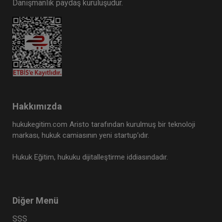
Danışmanlık paydaş kuruluşudur.
Tüketici Hukuku Enstitüsü
Hakkımızda
hukukegitim.com Aristo tarafından kurulmuş bir teknoloji
markası, hukuk camiasının yeni startup’ıdır.
Hukuk Eğitim, hukuku dijitalleştirme iddiasındadır.
Şirketler Hukuku - 2 - IV. Ticaret Hukuku
Kongresi - V. Oturum
360 TL
Sepete Ekle
Diğer Menü
SSS