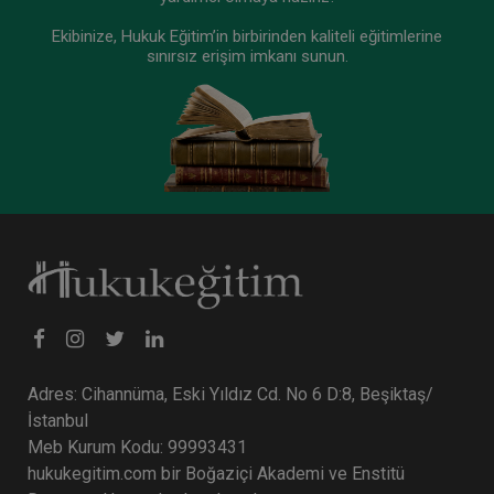
360 TL
Sepete Ekle
Ekibinize, Hukuk Eğitim’in birbirinden kaliteli eğitimlerine
sınırsız erişim imkanı sunun.
Tüketici Hukuku Enstitüsü
Adres: Cihannüma, Eski Yıldız Cd. No 6 D:8, Beşiktaş/
İstanbul
Sigorta Hukuku - IV. Ticaret Hukuku Kongresi -
IX. Oturum
Meb Kurum Kodu: 99993431
hukukegitim.com bir Boğaziçi Akademi ve Enstitü
360 TL
Sepete Ekle