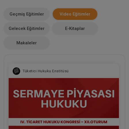
E-Kitap Alan Kişi Sayısı
0
Geçmiş Eğitimler
Video Eğitimler
Makale Sayısı
Gelecek Eğitimler
E-Kitaplar
0
Makaleler
Tüketici Hukuku Enstitüsü