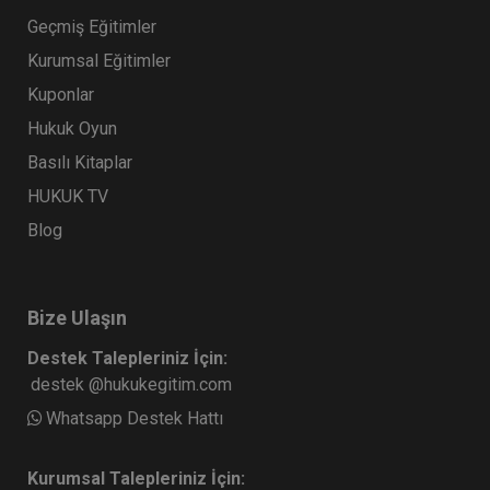
Geçmiş Eğitimler
Tüketici Hukuku Enstitüsü
Kurumsal Eğitimler
Kuponlar
Hukuk Oyun
Basılı Kitaplar
HUKUK TV
Blog
Bize Ulaşın
Anonim Şirketler - 3 - IV. Ticaret Hukuku
Destek Talepleriniz İçin:
Kongresi - VIII. Oturum
destek @hukukegitim.com
360 TL
Sepete Ekle
Whatsapp Destek Hattı
Kurumsal Talepleriniz İçin: