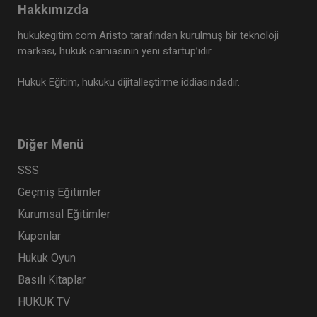
Hakkımızda
hukukegitim.com Aristo tarafından kurulmuş bir teknoloji
markası, hukuk camiasının yeni startup’ıdır.
Hukuk Eğitim, hukuku dijitalleştirme iddiasındadır.
Diğer Menü
SSS
Kıymetli Evrak Hukuku - III. Ticaret Hukuku
Kongresi - IX. Oturum
Geçmiş Eğitimler
360 TL
Sepete Ekle
Kurumsal Eğitimler
Kuponlar
Hukuk Oyun
Tüketici Hukuku Enstitüsü
Basılı Kitaplar
HUKUK TV