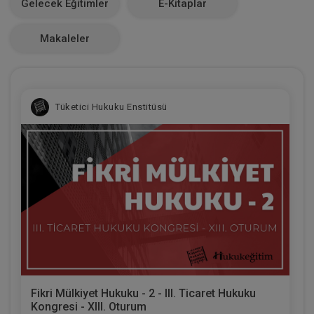
Gelecek Eğitimler
E-Kitaplar
0
Makaleler
Tüketici Hukuku Enstitüsü
Fikri Mülkiyet Hukuku - 2 - III. Ticaret Hukuku
Kongresi - XIII. Oturum