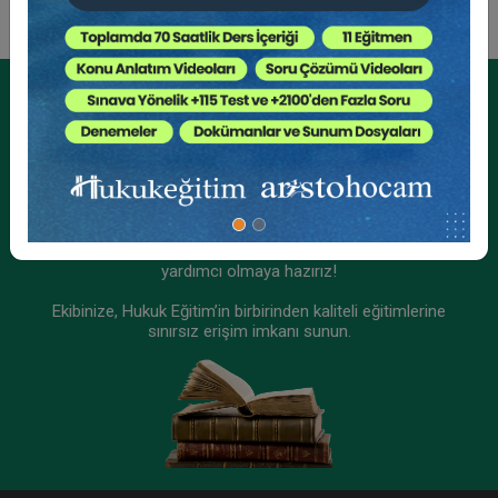
Tüketici Hukuku Enstitüsü
Kurumsal Üyelikler İçin
Kurumsal Teklif Alın
Ekibinizin hukuk bilgisini yükseltin, kaliteli içeriklerle size
yardımcı olmaya hazırız!
Ekibinize, Hukuk Eğitim’in birbirinden kaliteli eğitimlerine
sınırsız erişim imkanı sunun.
III. Ticaret Hukuku Kongresi Tüm Oturumları
Video Kaydı (13 Oturum)
2160 TL
Sepete Ekle