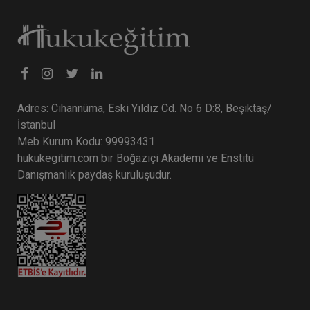
Tüketici Hukuku Enstitüsü
Adres: Cihannüma, Eski Yıldız Cd. No 6 D:8, Beşiktaş/
İstanbul
Meb Kurum Kodu: 99993431
hukukegitim.com bir Boğaziçi Akademi ve Enstitü
Danışmanlık paydaş kuruluşudur.
Fikri Mülkiyet Hukuku - 1 - III. Ticaret Hukuku
Kongresi - XII. Oturum
360 TL
Sepete Ekle
Tüketici Hukuku Enstitüsü