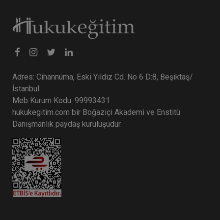
Tüketici Hukuku Enstitüsü
Adres: Cihannüma, Eski Yıldız Cd. No 6 D:8, Beşiktaş/
İstanbul
Meb Kurum Kodu: 99993431
hukukegitim.com bir Boğaziçi Akademi ve Enstitü
Danışmanlık paydaş kuruluşudur.
İşçilik Alacakları ve Tazminatları - 1 - III. İş
Hukuku Kongresi - VII. Oturum
360 TL
Sepete Ekle