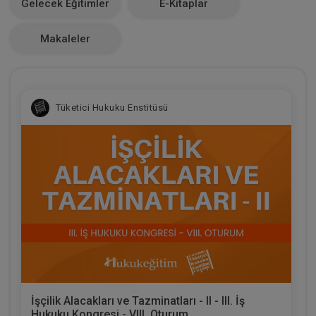
Gelecek Eğitimler
E-Kitaplar
0
Makaleler
Tüketici Hukuku Enstitüsü
İşçilik Alacakları ve Tazminatları - II - III. İş
Hukuku Kongresi - VIII. Oturum