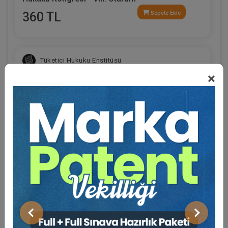
360 TL
Sepete Ekle
Tüketici Hukuku Enstitüsü
×
Eğitmen Hakkında
Sosyal Medya
Sosyal Güvenlik Hukuku - III. İş Hukuku Kongresi
- VI. Oturum
Önceki
Sonraki
360 TL
Sepete Ekle