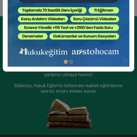
Tüketici Hukuku Enstitüsü
Kurumsal Üyelikler İçin
Kurumsal Teklif Alın
Ekibinizin hukuk bilgisini yükseltin, kaliteli içeriklerle size
yardımcı olmaya hazırız!
Ekibinize, Hukuk Eğitim’in birbirinden kaliteli eğitimlerine
sınırsız erişim imkanı sunun.
III. İş Hukuku Kongresi - Tüm Oturumlar (8
Oturum)
2160 TL
Sepete Ekle