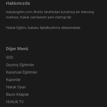
Hakkımızda
Tüketici Hukuku Enstitüsü
hukukegitim.com Aristo tarafından kurulmuş bir teknoloji
markası, hukuk camiasının yeni startup’ıdır.
Hukuk Eğitim, hukuku dijitalleştirme iddiasındadır.
Diğer Menü
SSS
Geçmiş Eğitimler
İş Sözleşmesi - III. İş Hukuku Kongresi - IV.
Kurumsal Eğitimler
Oturum
Kuponlar
360 TL
Sepete Ekle
Hukuk Oyun
Basılı Kitaplar
HUKUK TV
Tüketici Hukuku Enstitüsü