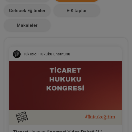
Makale Sayısı
Gelecek Eğitimler
E-Kitaplar
0
Makaleler
Tüketici Hukuku Enstitüsü