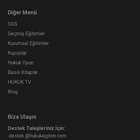
Tüketici Hukuku Enstitüsü
Diğer Menü
SSS
Geçmiş Eğitimler
Kurumsal Eğitimler
Kuponlar
Hukuk Oyun
Basılı Kitaplar
HUKUK TV
Ticaret Hukuku Kongresi - I. Oturum: TİCARİ
Blog
İŞLETME HUKUKU Video Kaydı
360 TL
Sepete Ekle
Bize Ulaşın
Destek Talepleriniz İçin:
Tüketici Hukuku Enstitüsü
destek @hukukegitim.com