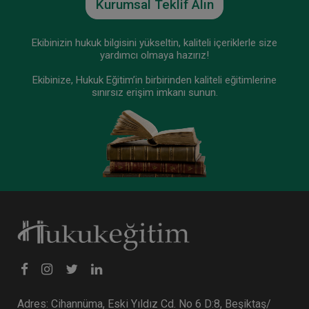
Kurumsal Teklif Alın
Ekibinizin hukuk bilgisini yükseltin, kaliteli içeriklerle size
Tüketici Hukuku Enstitüsü
yardımcı olmaya hazırız!
Ekibinize, Hukuk Eğitim’in birbirinden kaliteli eğitimlerine
sınırsız erişim imkanı sunun.
Ticaret Hukuku Kongresi - III. Oturum: FİKRİ
MÜLKİYET HUKUKU Video Kayıdı
360 TL
Sepete Ekle
Adres: Cihannüma, Eski Yıldız Cd. No 6 D:8, Beşiktaş/