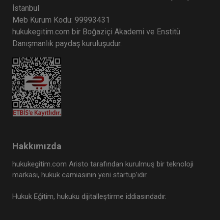
İstanbul
Tüketici Hukuku Enstitüsü
Meb Kurum Kodu: 99993431
hukukegitim.com bir Boğaziçi Akademi ve Enstitü
Danışmanlık paydaş kuruluşudur.
Hakkımızda
Ticaret Hukuku Kongresi - X. Oturum: KIYMETLİ
EVRAK Video Kaydı
hukukegitim.com Aristo tarafından kurulmuş bir teknoloji
markası, hukuk camiasının yeni startup’ıdır.
360 TL
Sepete Ekle
Hukuk Eğitim, hukuku dijitalleştirme iddiasındadır.