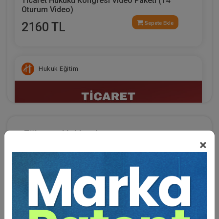
Ticaret Hukuku Kongresi Video Paketi (14
Oturum Video)
2160 TL
Sepete Ekle
Hukuk Eğitim
Eğitmen Hakkında
×
1983 yılında Elazığ'da doğdu. 2004 yılında Marmara
Üniversitesi Hukuk Fakültesi'nden mezun oldu. 2006
yılında Marmara Üniversitesi Sosyal Bilimler
Enstitüsü Kamu Hukuku Yüksek Lisans Programı'na
başlayıp 2009 yılında "Bankacılık Kanunu'na Göre
Ticaret Hukuku Kongresi - V. Oturum: TTK ve
Zimmet Suçu" konulu tez çalışması ile yüksek lisans
HMK ARASINDAKİ HUKUKİ İLİŞKİ Video Kaydı
eğitimini tamamladı. 2005-2007 yılları arasında