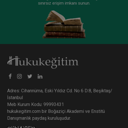
sınırsız erişim imkanı sunun.
Tüketici Hukuku Enstitüsü
Ticaret Hukuku Kongresi - III. Oturum: FİKRİ
Adres: Cihannüma, Eski Yıldız Cd. No 6 D:8, Beşiktaş/
MÜLKİYET HUKUKU Video Kayıdı
İstanbul
360 TL
Sepete Ekle
Meb Kurum Kodu: 99993431
hukukegitim.com bir Boğaziçi Akademi ve Enstitü
Danışmanlık paydaş kuruluşudur.