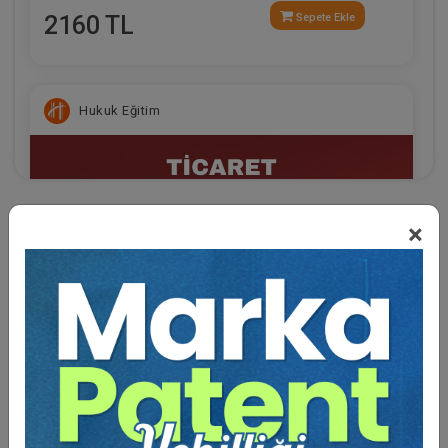
2160 TL
Sepete Ekle
Hukuk Eğitim
×
Eğitmen Hakkında
Research and university teaching expertise on law;
maritime law; air law; insurance Law; international
trade law
Member of Turkish Maritime Law Association
(Member of CMI); Turkish Insurance Association
Ticaret Hukuku Kongresi - V. Oturum: TTK ve
(Member of AIDA); Arbitrator at CAIP
HMK ARASINDAKİ HUKUKİ İLİŞKİ Video Kaydı
Participated to ICMA XIX and ICMA XX as speaker
360 TL
Sepete Ekle