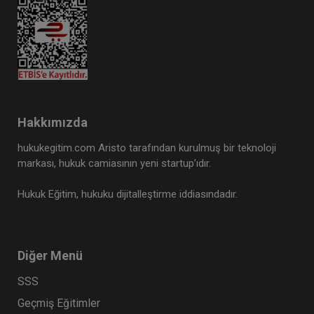
Tüketici Hukuku Enstitüsü
Hakkımızda
hukukegitim.com Aristo tarafından kurulmuş bir teknoloji
markası, hukuk camiasının yeni startup’ıdır.
Hukuk Eğitim, hukuku dijitalleştirme iddiasındadır.
Ticaret Hukuku Kongresi - X. Oturum: KIYMETLİ
EVRAK Video Kaydı
360 TL
Sepete Ekle
Diğer Menü
SSS
Tüketici Hukuku Enstitüsü
Geçmiş Eğitimler