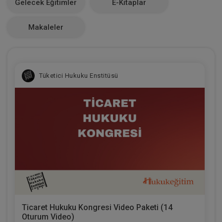
Gelecek Eğitimler
E-Kitaplar
0
Makaleler
Tüketici Hukuku Enstitüsü
Ticaret Hukuku Kongresi Video Paketi (14
Oturum Video)