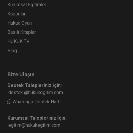
Kurumsal Eğitimler
Kuponlar
Hukuk Oyun
Basılı Kitaplar
HUKUK TV
Blog
Ticaret Hukuku Kongresi - I. Oturum: TİCARİ
Bize Ulaşın
İŞLETME HUKUKU Video Kaydı
Destek Talepleriniz İçin:
360 TL
Sepete Ekle
destek @hukukegitim.com
Whatsapp Destek Hattı
Tüketici Hukuku Enstitüsü
Kurumsal Talepleriniz İçin:
egitim@hukukegitim.com