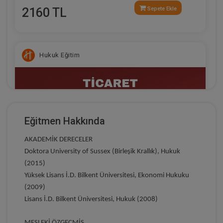
2160 TL
Sepete Ekle
Hukuk Eğitim
Eğitmen Hakkında
AKADEMİK DERECELER
Doktora
University of Sussex (Birleşik Krallık), Hukuk
(2015)
Yüksek Lisans
İ.D. Bilkent Üniversitesi, Ekonomi Hukuku
(2009)
Ticaret Hukuku Kongresi - V. Oturum: TTK ve
HMK ARASINDAKİ HUKUKİ İLİŞKİ Video Kaydı
Lisans
İ.D. Bilkent Üniversitesi, Hukuk (2008)
360 TL
Sepete Ekle
MESLEKİ ÖZGEÇMİŞ