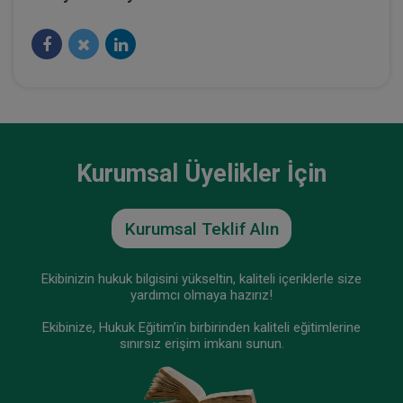
Tüketici Hukuku Enstitüsü
Kurumsal Üyelikler İçin
Kurumsal Teklif Alın
Ticaret Hukuku Kongresi - X. Oturum: KIYMETLİ
EVRAK Video Kaydı
Ekibinizin hukuk bilgisini yükseltin, kaliteli içeriklerle size
yardımcı olmaya hazırız!
360 TL
Sepete Ekle
Ekibinize, Hukuk Eğitim’in birbirinden kaliteli eğitimlerine
sınırsız erişim imkanı sunun.
Tüketici Hukuku Enstitüsü