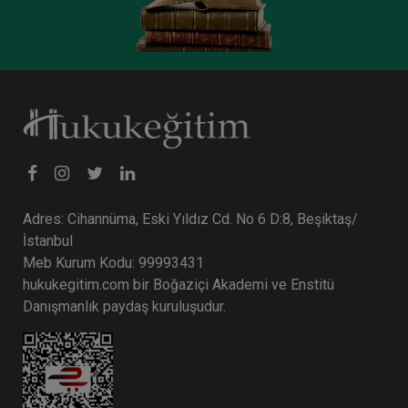
Adres: Cihannüma, Eski Yıldız Cd. No 6 D:8, Beşiktaş/
Ticaret Hukuku Kongresi - I. Oturum: TİCARİ
İŞLETME HUKUKU Video Kaydı
İstanbul
Meb Kurum Kodu: 99993431
360 TL
Sepete Ekle
hukukegitim.com bir Boğaziçi Akademi ve Enstitü
Danışmanlık paydaş kuruluşudur.
Tüketici Hukuku Enstitüsü