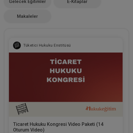
Gelecek Eğitimler
E-Kitaplar
0
Makaleler
Tüketici Hukuku Enstitüsü
Ticaret Hukuku Kongresi Video Paketi (14
Oturum Video)