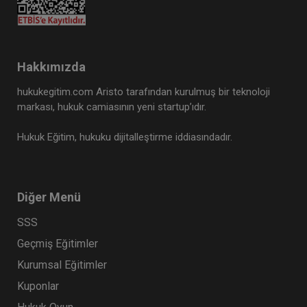
Hakkımızda
hukukegitim.com Aristo tarafından kurulmuş bir teknoloji
markası, hukuk camiasının yeni startup’ıdır.
Hukuk Eğitim, hukuku dijitalleştirme iddiasındadır.
Ticaret Hukuku Kongresi - VIII. Oturum: ANONİM
ŞİRKETLER - III Video Kaydı
360 TL
Sepete Ekle
Diğer Menü
SSS
Tüketici Hukuku Enstitüsü
Geçmiş Eğitimler
Kurumsal Eğitimler
Kuponlar