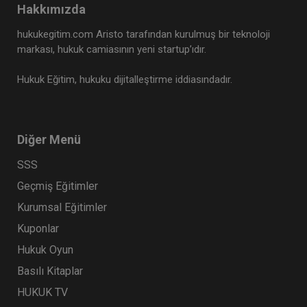
Tüketici Hukuku Enstitüsü
Hakkımızda
hukukegitim.com Aristo tarafından kurulmuş bir teknoloji
markası, hukuk camiasının yeni startup’ıdır.
Hukuk Eğitim, hukuku dijitalleştirme iddiasındadır.
Diğer Menü
SSS
Geçmiş Eğitimler
Ticaret Hukuku Kongresi - X. Oturum: KIYMETLİ
EVRAK Video Kaydı
Kurumsal Eğitimler
360 TL
Sepete Ekle
Kuponlar
Hukuk Oyun
Basılı Kitaplar
Tüketici Hukuku Enstitüsü
HUKUK TV