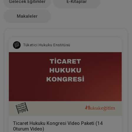
Gelecek Eğitimler
E-Kitaplar
0
Makaleler
Tüketici Hukuku Enstitüsü
Ticaret Hukuku Kongresi Video Paketi (14
Oturum Video)