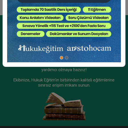
Tüketici Hukuku Enstitüsü
Kurumsal Üyelikler İçin
Kurumsal Teklif Alın
Ekibinizin hukuk bilgisini yükseltin, kaliteli içeriklerle size
yardımcı olmaya hazırız!
Ekibinize, Hukuk Eğitim’in birbirinden kaliteli eğitimlerine
sınırsız erişim imkanı sunun.
Ticaret Hukuku Kongresi - XIII. Oturum:
SERMAYE PİYASASI HUKUKU - I Video Kaydı
360 TL
Sepete Ekle