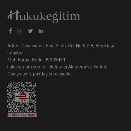
Tüketici Hukuku Enstitüsü
Adres: Cihannüma, Eski Yıldız Cd. No 6 D:8, Beşiktaş/
İstanbul
Meb Kurum Kodu: 99993431
hukukegitim.com bir Boğaziçi Akademi ve Enstitü
Danışmanlık paydaş kuruluşudur.
Ticaret Hukuku Kongresi - III. Oturum: FİKRİ
MÜLKİYET HUKUKU Video Kayıdı
360 TL
Sepete Ekle