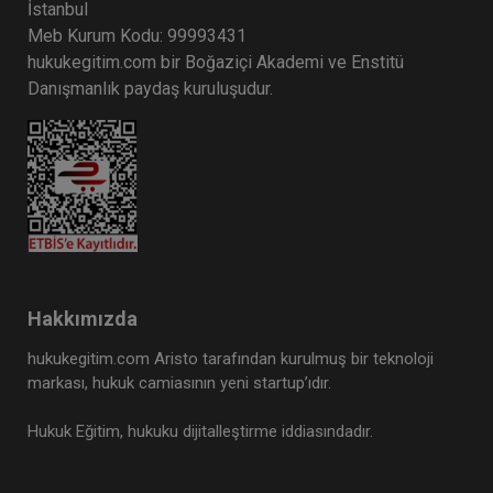
Tüketici Hukuku Enstitüsü
İstanbul
Meb Kurum Kodu: 99993431
hukukegitim.com bir Boğaziçi Akademi ve Enstitü
Danışmanlık paydaş kuruluşudur.
Medeni Hukuk Kongresi - VI. Oturum:
Hakkımızda
Taşınmazlarla İlgili Sözleşmeler Video Kaydı
hukukegitim.com Aristo tarafından kurulmuş bir teknoloji
360 TL
Sepete Ekle
markası, hukuk camiasının yeni startup’ıdır.
Hukuk Eğitim, hukuku dijitalleştirme iddiasındadır.
Tüketici Hukuku Enstitüsü