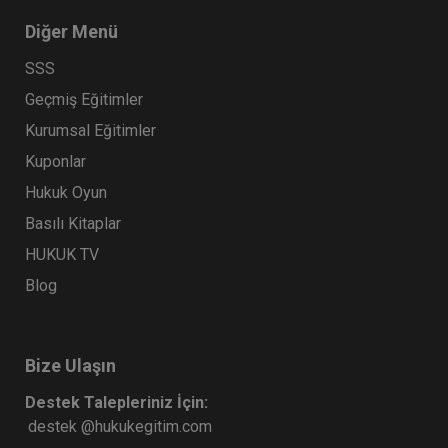
Diğer Menü
SSS
Geçmiş Eğitimler
Kurumsal Eğitimler
Kuponlar
Hukuk Oyun
Basılı Kitaplar
Medeni Hukuk Kongresi - IX. Oturum: Taşınmaz
HUKUK TV
Mülkiyeti Video Kaydı
Blog
360 TL
Sepete Ekle
Bize Ulaşın
Tüketici Hukuku Enstitüsü
Destek Talepleriniz İçin:
destek @hukukegitim.com