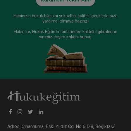
Tüketici Hukuku Enstitüsü
Ekibinizin hukuk bilgisini yükseltin, kaliteli içeriklerle size
yardımcı olmaya hazırız!
Ekibinize, Hukuk Eğitim’in birbirinden kaliteli eğitimlerine
sınırsız erişim imkanı sunun.
Medeni Hukuk Kongresi - VIII. Oturum: Kat
Mülkiyeti Video Kaydı
360 TL
Sepete Ekle
Adres: Cihannüma, Eski Yıldız Cd. No 6 D:8, Beşiktaş/