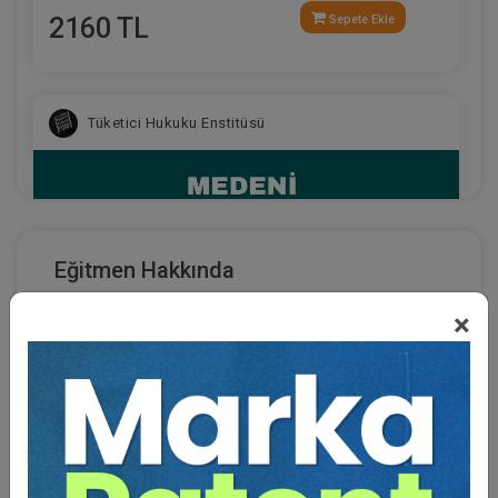
2160 TL
Sepete Ekle
Tüketici Hukuku Enstitüsü
Eğitmen Hakkında
1997 yılında İstanbul Üniversitesi Hukuk
×
Fakültesinden mezun olan Ahmet Cahit İYİLİKLİ,
2001 yılında yüksek lisansını Marmara Üniversitesi,
2011 yılında da doktorasını Ankara Üniversitesi
Hukuk Fakültesi Medeni Usul ve İcra İflas alanında
Medeni Hukuk Kongresi - X. Oturum: Miras
tamamlamıştır. 2011 yılında "Haciz İhbarnameleri"
Hukuku Video Kaydı
ve 2016 yılında "Hukuk Yargılamasında Kesin Hüküm"
360 TL
Sepete Ekle
adlı iki tane akademik kitabı yayınlanmıştır. Bunun