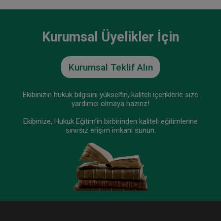
Tüketici Hukuku Enstitüsü
Kurumsal Üyelikler İçin
Kurumsal Teklif Alın
Ekibinizin hukuk bilgisini yükseltin, kaliteli içeriklerle size
yardımcı olmaya hazırız!
Ekibinize, Hukuk Eğitim’in birbirinden kaliteli eğitimlerine
sınırsız erişim imkanı sunun.
9. Tüketici Hukuku Kongresi - IX. Oturum:
TÜKETİCİ YARGILAMASI VE USUL HUKUKU
UYGULAMALARI Video Kaydı
360 TL
Sepete Ekle