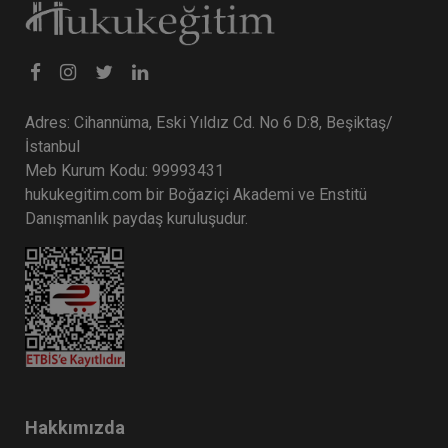
Tüketici Hukuku Enstitüsü
Adres: Cihannüma, Eski Yıldız Cd. No 6 D:8, Beşiktaş/
İstanbul
Meb Kurum Kodu: 99993431
hukukegitim.com bir Boğaziçi Akademi ve Enstitü
Danışmanlık paydaş kuruluşudur.
9. Tüketici Hukuku Kongresi - V. Oturum:
TURİZM SEKTÖRÜNDE TÜKETİCİ HUKUKU VE
UYGULAMALARI Video Kaydı
360 TL
Sepete Ekle
Hakkımızda
Tüketici Hukuku Enstitüsü