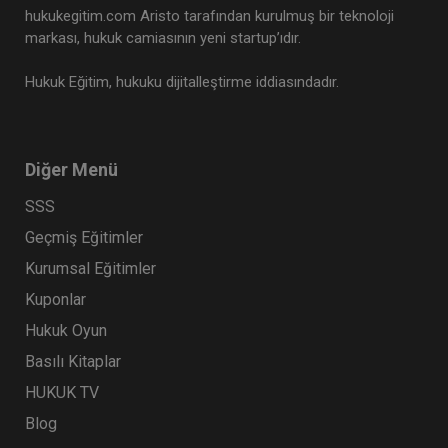
hukukegitim.com Aristo tarafından kurulmuş bir teknoloji
markası, hukuk camiasının yeni startup’ıdır.
Hukuk Eğitim, hukuku dijitalleştirme iddiasındadır.
Diğer Menü
SSS
Geçmiş Eğitimler
9. Tüketici Hukuku Kongresi - VIII. Oturum: TIP
Kurumsal Eğitimler
VE İLAÇ SEKTÖRÜNDE TÜKETİCİ HUKUKU VE
UYGULAMALARI Video Kaydı
Kuponlar
360 TL
Sepete Ekle
Hukuk Oyun
Basılı Kitaplar
HUKUK TV
Tüketici Hukuku Enstitüsü
Blog