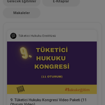
Gelecek Eğitimler
E-Kitaplar
0
Makaleler
Tüketici Hukuku Enstitüsü
9. Tüketici Hukuku Kongresi Video Paketi (11
Oturum Video)