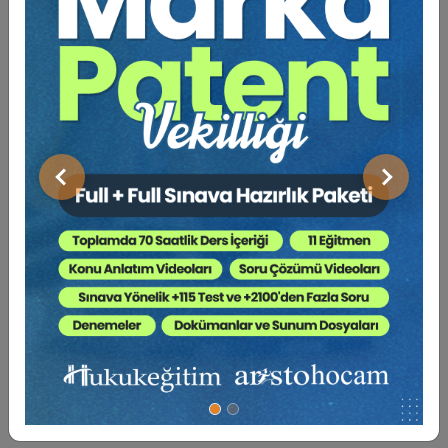
Fakültelerinde araştırma görevlisi olarak çalışmıştır.
2008 yılının Aralık ayında Gazi Üniversitesi Sosyal
Bilimler Enstitüsü Medeni Hukuk Yüksek Lisans
Programından, 2015 yılının Mart ayında ise İstanbul
Tüketici Hukuku Enstitüsü
Üniversitesi Sosyal Bilimler Enstitüsü Özel Hukuk
Doktora Programından mezun olmuştur. 2017 yılı
Ağustos ayından bu yana Çukurova Üniversitesi
Hukuk Fakültesi Medeni Hukuk Ana Bilim Dalında
Önceki
Sonraki
öğretim üyesi olarak çalışmaktadır. Evli ve bir erkek
çocuk annesidir.
Sosyal Medya
9. Tüketici Hukuku Kongresi - XI. Oturum:
OTOMOTİV SEKTÖRÜNDE TÜKETİCİ HUKUKU VE
UYGULAMALARI Video Kaydı
360 TL
Sepete Ekle