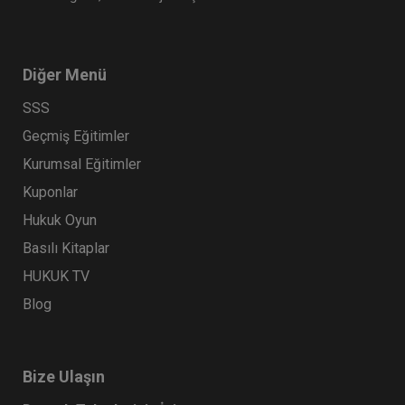
Diğer Menü
SSS
Geçmiş Eğitimler
Kurumsal Eğitimler
Kuponlar
9. Tüketici Hukuku Kongresi - VI. Oturum:
BİLİŞİM SEKTÖRÜNDE TÜKETİCİ HUKUKU VE
Hukuk Oyun
UYGULAMALARI Video Kaydı
360 TL
Sepete Ekle
Basılı Kitaplar
HUKUK TV
Blog
Tüketici Hukuku Enstitüsü
Bize Ulaşın