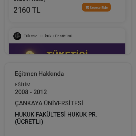
2160 TL
Sepete Ekle
Tüketici Hukuku Enstitüsü
Eğitmen Hakkında
EĞİTİM:
2008 - 2012
ÇANKAYA ÜNİVERSİTESİ
HUKUK FAKÜLTESİ HUKUK PR.
9. Tüketici Hukuku Kongresi - X. Oturum: İNŞAAT
(ÜCRETLİ)
SEKTÖRÜNDE TÜKETİCİ HUKUKU VE
UYGULAMALARI Video Kaydı
360 TL
Sepete Ekle