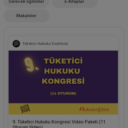
Gelecek Eğitimler
E-Kitaplar
0
Makaleler
Tüketici Hukuku Enstitüsü
9. Tüketici Hukuku Kongresi Video Paketi (11
Oturum Video)