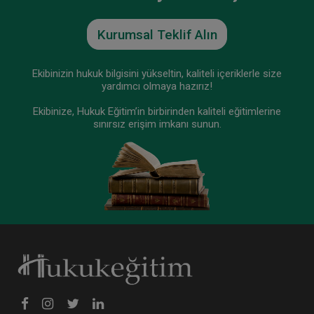
Tüketici Hukuku Enstitüsü
Kurumsal Teklif Alın
Ekibinizin hukuk bilgisini yükseltin, kaliteli içeriklerle size
yardımcı olmaya hazırız!
Ekibinize, Hukuk Eğitim’in birbirinden kaliteli eğitimlerine
sınırsız erişim imkanı sunun.
9. Tüketici Hukuku Kongresi - V. Oturum:
TURİZM SEKTÖRÜNDE TÜKETİCİ HUKUKU VE
UYGULAMALARI Video Kaydı
360 TL
Sepete Ekle
Tüketici Hukuku Enstitüsü