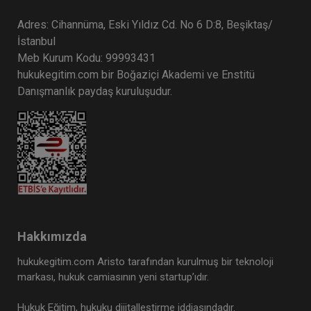
Adres: Cihannüma, Eski Yıldız Cd. No 6 D:8, Beşiktaş/
İstanbul
Meb Kurum Kodu: 99993431
hukukegitim.com bir Boğaziçi Akademi ve Enstitü
Danışmanlık paydaş kuruluşudur.
9. Tüketici Hukuku Kongresi - VIII. Oturum: TIP
VE İLAÇ SEKTÖRÜNDE TÜKETİCİ HUKUKU VE
UYGULAMALARI Video Kaydı
360 TL
Sepete Ekle
Hakkımızda
hukukegitim.com Aristo tarafından kurulmuş bir teknoloji
Tüketici Hukuku Enstitüsü
markası, hukuk camiasının yeni startup’ıdır.
Hukuk Eğitim, hukuku dijitalleştirme iddiasındadır.