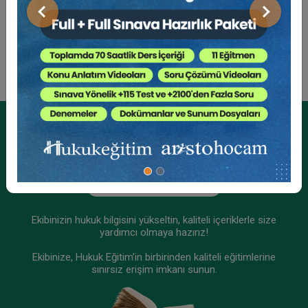
Sosyal Medya
Sözleşmeler Hukuku - 2 - III. Borçlar Hukuku
Önceki
Sonraki
Kongresi - XI. Oturum Video Kaydı
360 TL
Sepete Ekle
Tüketici Hukuku Enstitüsü
Kurumsal Üyelikler İçin
Kurumsal Teklif Alın
Ekibinizin hukuk bilgisini yükseltin, kaliteli içeriklerle size
yardımcı olmaya hazırız!
Ekibinize, Hukuk Eğitim’in birbirinden kaliteli eğitimlerine
sınırsız erişim imkanı sunun.
Borçların İfası ve İfa Edilmemesi - III. Borçlar
Hukuku Kongresi - IX. Oturum Video Kaydı