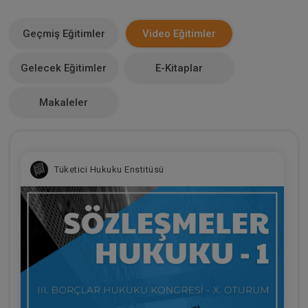
E-Kitap Alan Kişi Sayısı
1084
Geçmiş Eğitimler
Video Eğitimler
Makale Sayısı
Gelecek Eğitimler
E-Kitaplar
0
Makaleler
Tüketici Hukuku Enstitüsü