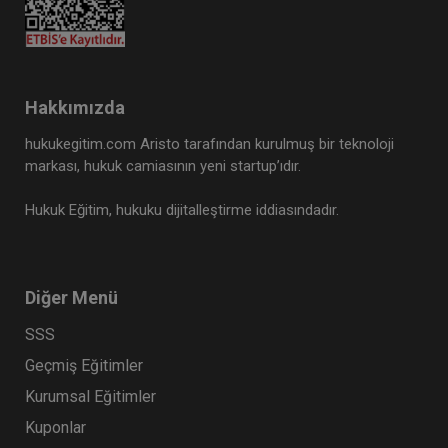
Tüketici Hukuku Enstitüsü
Hakkımızda
hukukegitim.com Aristo tarafından kurulmuş bir teknoloji
markası, hukuk camiasının yeni startup’ıdır.
Hukuk Eğitim, hukuku dijitalleştirme iddiasındadır.
Diğer Menü
SSS
Devir ve Temlik - III. Borçlar Hukuku Kongresi -
VIII. Oturum Video Kaydı
Geçmiş Eğitimler
360 TL
Sepete Ekle
Kurumsal Eğitimler
Kuponlar