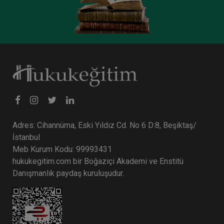
360 TL
Sepete Ekle
Tüketici Hukuku Enstitüsü
Adres: Cihannüma, Eski Yıldız Cd. No 6 D:8, Beşiktaş/
İstanbul
Meb Kurum Kodu: 99993431
hukukegitim.com bir Boğaziçi Akademi ve Enstitü
Danışmanlık paydaş kuruluşudur.
Sorumluluk Hukuku - III. Borçlar Hukuku
Kongresi - V. Oturum Video Kaydı
360 TL
Sepete Ekle