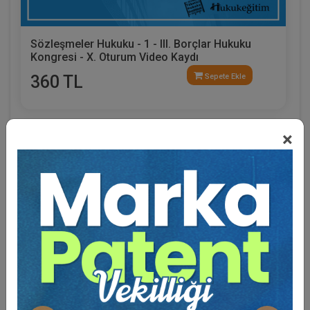
Sözleşmeler Hukuku - 1 - III. Borçlar Hukuku
Kongresi - X. Oturum Video Kaydı
360 TL
Sepete Ekle
×
Tüketici Hukuku Enstitüsü
Eğitmen Hakkında