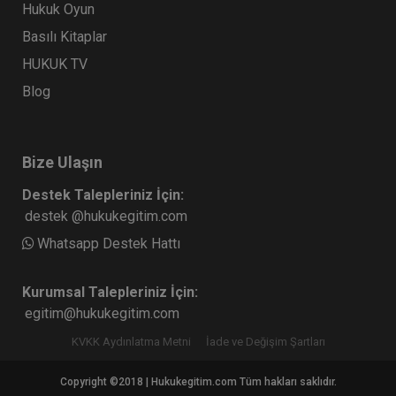
Hukuk Oyun
Tüketici Hukuku Enstitüsü
Basılı Kitaplar
HUKUK TV
Blog
Bize Ulaşın
Destek Talepleriniz İçin:
destek @hukukegitim.com
Whatsapp Destek Hattı
Taşınmaz Hukuku - 1 - III. Borçlar Hukuku
Kongresi - VI. Oturum Video Kaydı
Kurumsal Talepleriniz İçin:
360 TL
Sepete Ekle
egitim@hukukegitim.com
KVKK Aydınlatma Metni
İade ve Değişim Şartları
Copyright ©2018 | Hukukegitim.com Tüm hakları saklıdır.
Tüketici Hukuku Enstitüsü