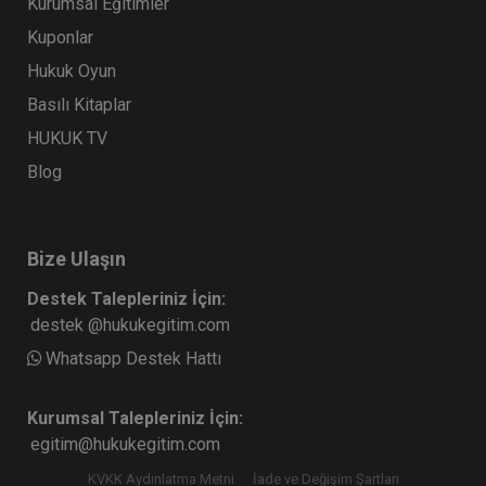
Kurumsal Eğitimler
Kuponlar
Hukuk Oyun
Basılı Kitaplar
HUKUK TV
Blog
Bize Ulaşın
Destek Talepleriniz İçin:
destek @hukukegitim.com
Whatsapp Destek Hattı
Kurumsal Talepleriniz İçin:
egitim@hukukegitim.com
KVKK Aydınlatma Metni
İade ve Değişim Şartları