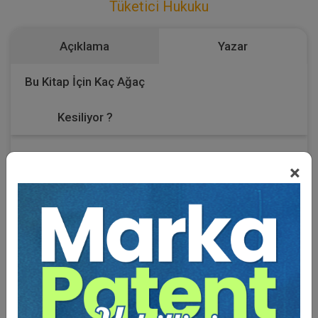
Tüketici Hukuku
Açıklama
Yazar
Bu Kitap İçin Kaç Ağaç
Kesiliyor ?
Tüketici kredisi sözleşmeleri, bankacılık ve finans sektöründe
×
yaygın şekilde kullanılan sözleşmelerden biridir. Yaygın
şekilde kullanım olgusu, hem teorik hem pratik açıdan birçok
hukuki sorunu beraberinde getirmektedir. Bunların başında
da tüketici kredisi sözleşmelerinde genel olarak müzakere
edilmeyen ve tüketicinin kolay kolay etki etme imkânına
sahip olmadığı faiz oranları gelmektedir. Her ne kadar 6502
sayılı Tüketicinin Korunması Hakkında Kanun, faiz
konusunda detaylı düzenlemeler içerse de, tüketici kredisi