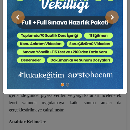
sözleşmelerinde uygulanabilecek faiz oranlarına ilişkin azami
bir sınır ortaya koymamıştır. Dolayısıyla konuyla ilgili genel
hüküm niteliğindeki 6098 sayılı Türk Borçlar Kanunu madde
Önceki
Sonraki
(m.) 88 ve m. 120 ile 6102 sayılı Türk Ticaret Kanunu m. 8
arasındaki ilişkinin ortaya konması ve bu doğrultuda bir
sonuca gidilmesi gerekir. Söz konusu bu değerlendirme
yapılırken, 5411 sayılı Bankacılık Kanunu’nun ve 5464 sayılı
Banka Kartları ve Kredi Kartları Kanunu’nun ilgili hükümleri
de göz önünde bulundurulmalıdır. Tüm bu zikredilen
normların amacını ve aralarındaki ilişkiyi netleştirmek,
akabinde tüketici kredisi sözleşmelerinde uygulanan güncel
faiz oranlarının hukuka uygunluğunu değerlendirmek,
çalışmamızın özünü oluşturmaktadır. Ayrıca çalışma
içerisinde güncel piyasa verileri ve yargı kararları incelenerek
teori yanında uygulamaya katkı sunma amacı da
gerçekleştirilmeye çalışılmıştır.
Anahtar Kelimeler