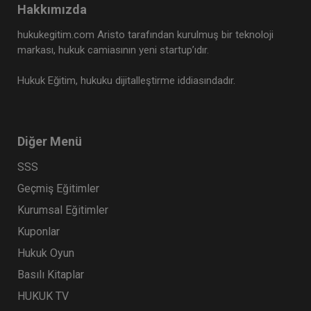
Hakkımızda
Tüketici Hukuku Enstitüsü
hukukegitim.com Aristo tarafından kurulmuş bir teknoloji
markası, hukuk camiasının yeni startup’ıdır.
Hukuk Eğitim, hukuku dijitalleştirme iddiasındadır.
Diğer Menü
SSS
Geçmiş Eğitimler
İş Kazaları ve Meslek Hastalıkları - III. İş Hukuku
Kurumsal Eğitimler
Kongresi - V. Oturum
Kuponlar
360 TL
Sepete Ekle
Hukuk Oyun
Basılı Kitaplar
HUKUK TV
Tüketici Hukuku Enstitüsü