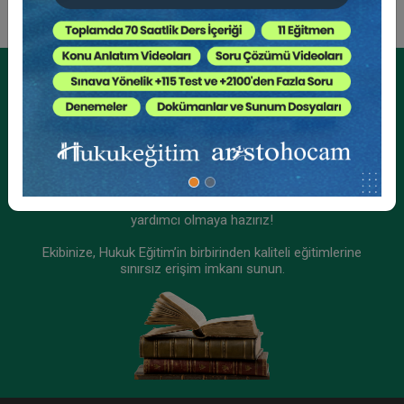
Tüketici Hukuku Enstitüsü
Kurumsal Üyelikler İçin
Kurumsal Teklif Alın
Ekibinizin hukuk bilgisini yükseltin, kaliteli içeriklerle size
yardımcı olmaya hazırız!
Ekibinize, Hukuk Eğitim’in birbirinden kaliteli eğitimlerine
sınırsız erişim imkanı sunun.
III. İş Hukuku Kongresi - Tüm Oturumlar (8
Oturum)
2160 TL
Sepete Ekle