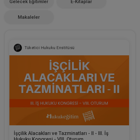
Gelecek Eğitimler
E-Kitaplar
0
Makaleler
Tüketici Hukuku Enstitüsü
İşçilik Alacakları ve Tazminatları - II - III. İş
Hukuku Kongresi - VIII. Oturum