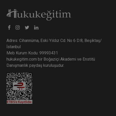
Tüketici Hukuku Enstitüsü
Adres: Cihannüma, Eski Yıldız Cd. No 6 D:8, Beşiktaş/
İstanbul
Meb Kurum Kodu: 99993431
hukukegitim.com bir Boğaziçi Akademi ve Enstitü
Danışmanlık paydaş kuruluşudur.
İşçilik Alacakları ve Tazminatları - 1 - III. İş
Hukuku Kongresi - VII. Oturum
360 TL
Sepete Ekle