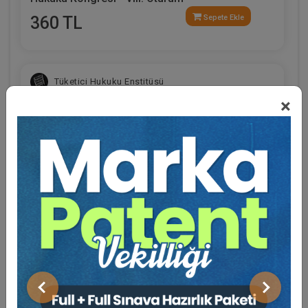
360 TL
Sepete Ekle
Tüketici Hukuku Enstitüsü
×
Eğitmen Hakkında
Sosyal Medya
Sosyal Güvenlik Hukuku - III. İş Hukuku Kongresi
- VI. Oturum
Önceki
Sonraki
360 TL
Sepete Ekle