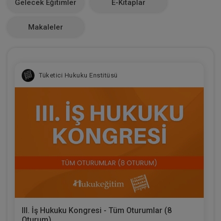
Gelecek Eğitimler
E-Kitaplar
0
Makaleler
Tüketici Hukuku Enstitüsü
III. İş Hukuku Kongresi - Tüm Oturumlar (8
Oturum)