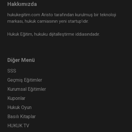
Hakkımızda
Tüketici Hukuku Enstitüsü
hukukegitim.com Aristo tarafından kurulmuş bir teknoloji
markası, hukuk camiasının yeni startup’ıdır.
Hukuk Eğitim, hukuku dijitalleştirme iddiasındadır.
Diğer Menü
SSS
Geçmiş Eğitimler
İş Sözleşmesi - III. İş Hukuku Kongresi - IV.
Kurumsal Eğitimler
Oturum
Kuponlar
360 TL
Sepete Ekle
Hukuk Oyun
Basılı Kitaplar
HUKUK TV
Tüketici Hukuku Enstitüsü