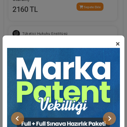
2160 TL
Sepete Ekle
Tüketici Hukuku Enstitüsü
×
Eğitmen Hakkında
Sosyal Medya
İşçilik Alacakları ve Tazminatları - 1 - III. İş
Hukuku Kongresi - VII. Oturum
Önceki
Sonraki
360 TL
Sepete Ekle