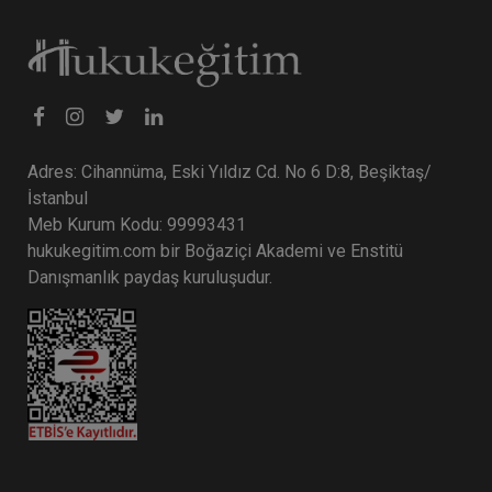
Tüketici Hukuku Enstitüsü
Adres: Cihannüma, Eski Yıldız Cd. No 6 D:8, Beşiktaş/
İstanbul
Meb Kurum Kodu: 99993431
hukukegitim.com bir Boğaziçi Akademi ve Enstitü
Danışmanlık paydaş kuruluşudur.
Sosyal Güvenlik Hukuku - III. İş Hukuku Kongresi
- VI. Oturum
360 TL
Sepete Ekle