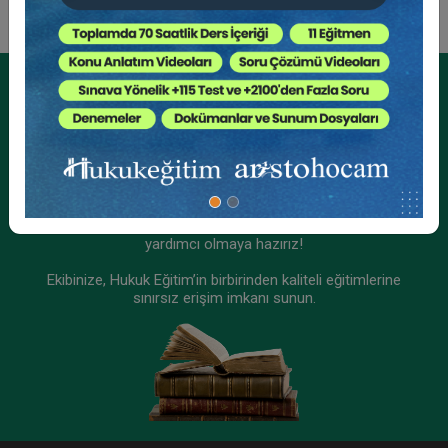
Tüketici Hukuku Enstitüsü
Kurumsal Üyelikler İçin
Kurumsal Teklif Alın
Ekibinizin hukuk bilgisini yükseltin, kaliteli içeriklerle size
yardımcı olmaya hazırız!
Ekibinize, Hukuk Eğitim’in birbirinden kaliteli eğitimlerine
sınırsız erişim imkanı sunun.
İşçilik Alacakları ve Tazminatları - II - III. İş
Hukuku Kongresi - VIII. Oturum
360 TL
Sepete Ekle