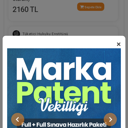
2160 TL
Sepete Ekle
Tüketici Hukuku Enstitüsü
×
Eğitmen Hakkında
Sosyal Medya
İşçilik Alacakları ve Tazminatları - 1 - III. İş
Hukuku Kongresi - VII. Oturum
Önceki
Sonraki
360 TL
Sepete Ekle