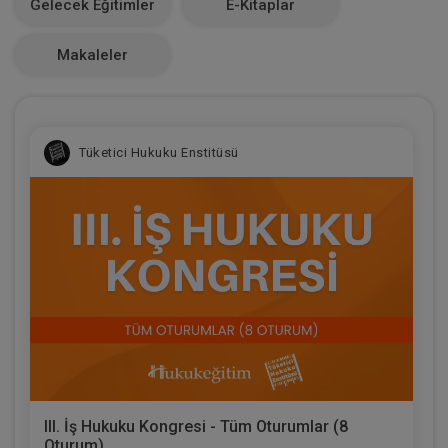
Gelecek Eğitimler
E-Kitaplar
0
Makaleler
Tüketici Hukuku Enstitüsü
III. İş Hukuku Kongresi - Tüm Oturumlar (8
Oturum)