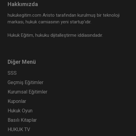
Hakkımızda
Tüketici Hukuku Enstitüsü
hukukegitim.com Aristo tarafından kurulmuş bir teknoloji
markası, hukuk camiasının yeni startup’ıdır.
Hukuk Eğitim, hukuku dijitalleştirme iddiasındadır.
Diğer Menü
SSS
Geçmiş Eğitimler
İş Sözleşmesi - III. İş Hukuku Kongresi - IV.
Kurumsal Eğitimler
Oturum
Kuponlar
360 TL
Sepete Ekle
Hukuk Oyun
Basılı Kitaplar
HUKUK TV
Tüketici Hukuku Enstitüsü