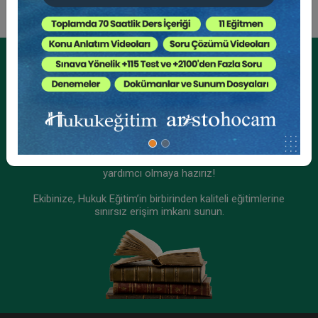
Tüketici Hukuku Enstitüsü
Kurumsal Üyelikler İçin
Kurumsal Teklif Alın
Ekibinizin hukuk bilgisini yükseltin, kaliteli içeriklerle size
yardımcı olmaya hazırız!
Ekibinize, Hukuk Eğitim’in birbirinden kaliteli eğitimlerine
sınırsız erişim imkanı sunun.
İşçilik Alacakları ve Tazminatları - II - III. İş
Hukuku Kongresi - VIII. Oturum
360 TL
Sepete Ekle