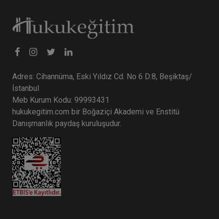
Tüketici Hukuku Enstitüsü
Adres: Cihannüma, Eski Yıldız Cd. No 6 D:8, Beşiktaş/
İstanbul
Meb Kurum Kodu: 99993431
hukukegitim.com bir Boğaziçi Akademi ve Enstitü
Danışmanlık paydaş kuruluşudur.
Sosyal Güvenlik Hukuku - III. İş Hukuku Kongresi
- VI. Oturum
360 TL
Sepete Ekle