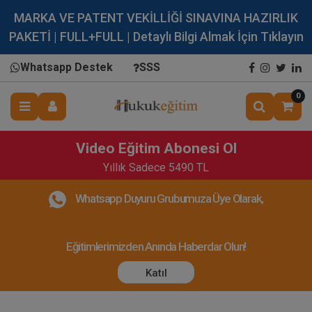
MARKA VE PATENT VEKİLLİĞİ SINAVINA HAZIRLIK
PAKETİ | FULL+FULL | Detaylı Bilgi Almak İçin Tıklayın
Whatsapp Destek
SSS
0
Video Eğitim Abonesi Ol
Yıllık Sadece 5490 TL
Whatsapp Duyuru Grubumuza Üye Olarak,
Eğitimlerimizden Anında Haberdar Olun!
Katıl