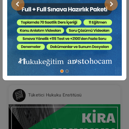
Önceki
Sonraki
Kira Hukukunda Güncel Meseleler (2
Oturum)
Yayın Tarihi: 2.03.2024
1250 TL
Sepete Ekle
Tüketici Hukuku Enstitüsü