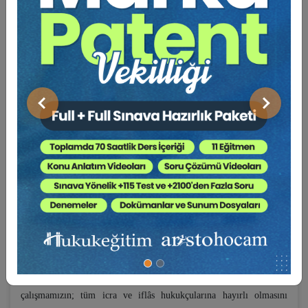
Meslek hayatımızın devam ettiği 50 yılı aşkın süre içinde
uygulamaya yönelik ‘Makale ve İnceleme Yazıları’mız ile
hazırladığımız ‘Hukuki Mütalâa’lardan meraklı icra ve iflas
hukukçularının da yararlanmalarının isabetli olacağını düşünerek, bu
kitabımızı ‘online olarak’ www.e-uyar.com adresinde de sunmaya
karar verdik.
Önceki
Sonraki
Bu çalışma, b e ş b ö l ü m ' den oluşmaktadır: Önce -41 sayfalık-
bir "İÇİNDEKİLER" kısmı bulunmakta, sonra 'Birinci Bölüm'de
"Önemli Bilgi Notları", 'İkinci Bölüm'de "Önemli Yönetmelikler",
'Üçüncü Bölüm'de "Makale ve İnceleme Yazıları", 'Dördüncü
Bölüm'de "Hukuki Mütalâalar" ve 'Beşinci Bölüm'de "Uygulamada
Çok Önem Taşıyan Yüksek Mahkeme İçtihatları"na yer verilmiştir.
Kitap haline geldiğinde 4.600 sayfayı aşan ve (151) ‘makale ve
inceleme yazıları’mızın, (137) ‘hukuki mütalâa’larımızın ve (48)
‘çok önemli yüksek mahkeme içtihadı’nın yer aldığı bu
çalışmamızın; tüm icra ve iflâs hukukçularına hayırlı olmasını