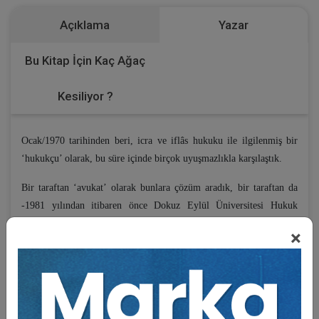
Açıklama
Yazar
Bu Kitap İçin Kaç Ağaç
Kesiliyor ?
Ocak/1970 tarihinden beri, icra ve iflâs hukuku ile ilgilenmiş bir
‘hukukçu’ olarak, bu süre içinde birçok uyuşmazlıkla karşılaştık.
Bir taraftan ‘avukat’ olarak bunlara çözüm aradık, bir taraftan da
-1981 yılından itibaren önce Dokuz Eylül Üniversitesi Hukuk
Fakültesi’nde, sonra da Yaşar Üniversitesi Hukuk Fakültesi’nde-
×
öğretim görevlisi olarak çalıştık ve çalışmaya devam ediyoruz…
Bu süre içinde, yazdığımız ‘makale ve inceleme yazıları’mız ile
‘hukuki mütalâalar’ımız, çeşitli mesleki dergi ve internet sitelerinde
yayımlandı.