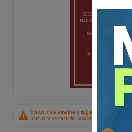
Dikkat: İncelemekte olduğunuz ürün bir e-kitap
Satın alım sonrasında Hesabım sayfanız üzerinden d