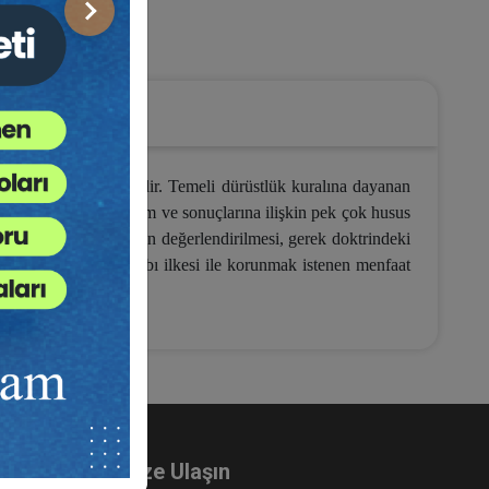
Sonraki
icaret Hukuku
a gündeme gelmektedir. Temeli dürüstlük kuralına dayanan
enin şartları ile hüküm ve sonuçlarına ilişkin pek çok husus
lişkin hukuki esasların değerlendirilmesi, gerek doktrindeki
alma suretiyle hak kaybı ilkesi ile korunmak istenen menfaat
Bize Ulaşın