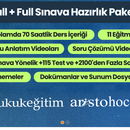
Bütün Hukuk Kitapları
,
Kongreler / Sempozyumlar
,
T
 Ağaç Kesiliyor ?
msüzlük davası, marka hakkına tecavüz ve haksız rekabet davalarınd
Mülkiyet Kanunu ile ilk kez pozitif dayanağa kavuşturulmuştur. Ancak ilk
kunda istisnai bir yeri olan sessiz kalma suretiyle hak kaybı ilkesine i
görüş ve önerilerimizin açıklanmasıdır. Bu bağlamda, öncelikle sessiz k
 ortaya çıkan önemli hususlar tartışılmıştır.
ımızda
Diğer Menü