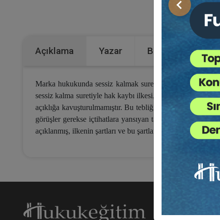
Önceki
Kategoriler:
Açıklama
Yazar
Bu Kitap İçin Kaç
Marka hukukunda sessiz kalmak suretiyle hak kaybı; hükü
sessiz kalma suretiyle hak kaybı ilkesi, 6769 sayılı Sınai 
açıklığa kavuşturulmamıştır. Bu tebliğin konusu, marka huku
görüşler gerekse içtihatlara yansıyan tartışmalara ilişkin 
açıklanmış, ilkenin şartları ve bu şartlara ilişkin uygulamada
Hakk