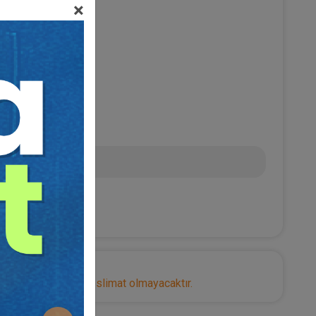
×
 PEKDİNÇER
0
TL
nize herhangi bir teslimat olmayacaktır.