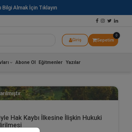
lgi Almak İçin Tıklayın
0
Sepetim
Giriş
ları
Abone Ol
Eğitmenler
Yazılar
rılmıştır.
le Hak Kaybı İlkesine İlişkin Hukuki
irilmesi