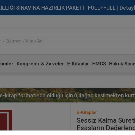
İĞİ SINAVINA HAZIRLIK PAKETİ | FULL+FULL | Detaylı Bi
timler
Kongreler & Zirveler
E-Kitaplar
HMGS
Hukuk Sınav
 e-kitap formatında olduğu için
0,4
ağaç kesilmekten kurta
E-Kitaplar
Sessiz Kalma Suretiy
Esasların Değerlend