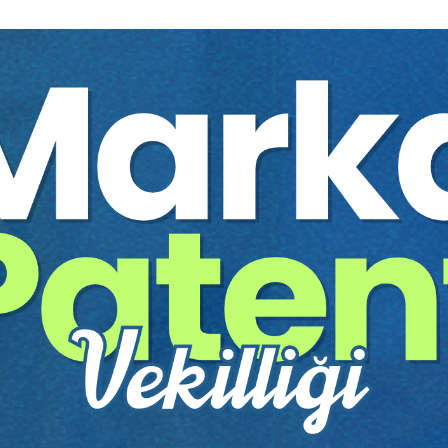
Yayınevi:
Aristo Yayınevi
Yazar:
Dr. Öğr. Üyesi Tamer
Sayfa Sayısı:
55
Yayın Tarihi:
11.05.2022
Baskı:
1
Tür:
E-kitap
Basılı Olsaydı Fiyatı:
100,0
60,00 
100,00 TL
Sepete Ekle
tır.
irekt olarak ulaşabilir ve cihazlarınızdan okuyabilirsiniz. Adresi