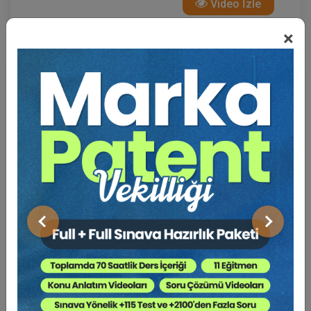
Video İzle
×
Önceki
Sonraki
Başkana Soruyorum: İstanbul Barosu Başkan
Adayı Av. Hakan ÇATAK
4 Ekim 2024 19:30
Video İzle