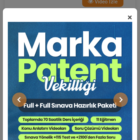
Video İzle
×
Önceki
Sonraki
Başkana Soruyorum: İstanbul Barosu Başkan
Adayı Av. Hakan ÇATAK
4 Ekim 2024 19:30
Video İzle