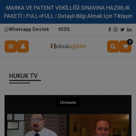
MARKA VE PATENT VEKİLLİĞİ SINAVINA HAZIRLIK
PAKETİ | FULL+FULL | Detaylı Bilgi Almak İçin Tıklayın
Whatsapp Destek
SSS
0
HUKUK TV