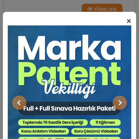
Video İzle
×
Önceki
Sonraki
Başkana Soruyorum: İstanbul Barosu Başkan
Adayı Av. Hakan ÇATAK
4 Ekim 2024 19:30