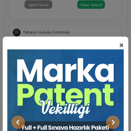
Eğitim Yapıldı
Tekrar Talep Et
Tüketici Hukuku Enstitüsü
×
Eğitmen Hakkında
Sosyal Medya
V. TİCARET HUKUKU KONGRESİ
Önceki
Sonraki
Eğitim Yapıldı
Tekrar Talep Et