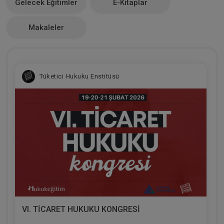
Gelecek Eğitimler
E-Kitaplar
0
Makaleler
Tüketici Hukuku Enstitüsü
VI. TİCARET HUKUKU KONGRESİ