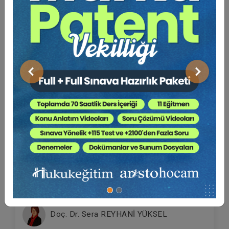
Önceki
Sonraki
Futuristler - 10. Tüketici Hukuku Kongresi -
VI. Oturum Video Kaydı
Yayın Tarihi: 19.11.2021
360 TL
Sepete Ekle
Doç. Dr. Sera REYHANİ YÜKSEL