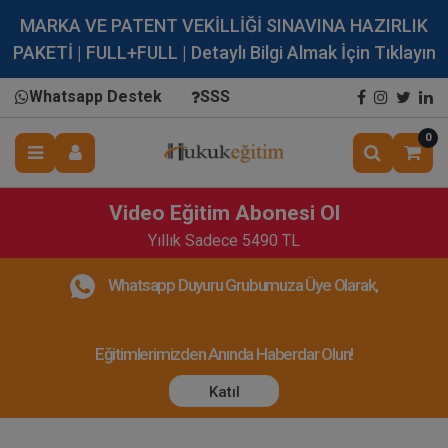
MARKA VE PATENT VEKİLLİĞİ SINAVINA HAZIRLIK
PAKETİ | FULL+FULL | Detaylı Bilgi Almak İçin Tıklayın
Whatsapp Destek
SSS
0
Video Eğitim Abonesi Ol
Yıllık Sadece 5490 TL
Whatsapp Duyuru Grubumuza Üye Olarak,
Eğitimlerimizden Anında Haberdar Olun!
Katıl