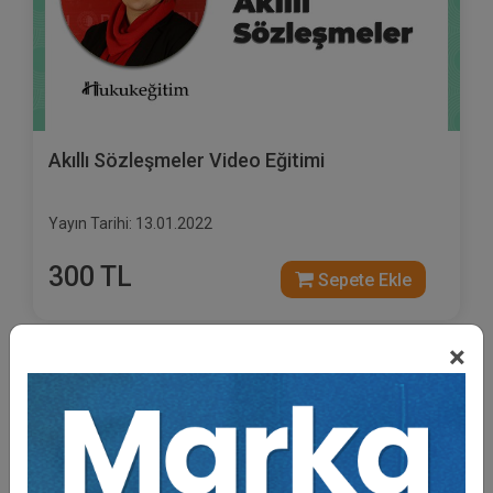
Akıllı Sözleşmeler Video Eğitimi
Yayın Tarihi: 13.01.2022
300 TL
Sepete Ekle
×
Tüketici Hukuku Enstitüsü