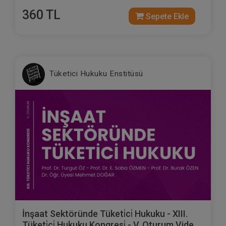
360 TL
Sepete Ekle
Tüketici Hukuku Enstitüsü
İnşaat Sektöründe Tüketi̇ci̇ Hukuku - XIII.
Tüketi̇ci̇ Hukuku Kongresi̇ - V. Oturum Video