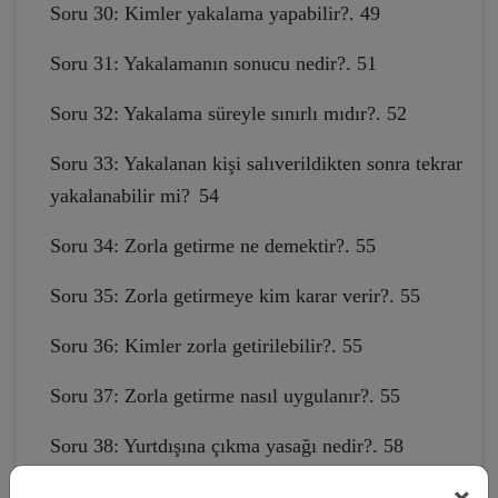
Soru 30: Kimler yakalama yapabilir?. 49
Soru 31: Yakalamanın sonucu nedir?. 51
Soru 32: Yakalama süreyle sınırlı mıdır?. 52
Soru 33: Yakalanan kişi salıverildikten sonra tekrar
yakalanabilir mi?
54
Soru 34: Zorla getirme ne demektir?. 55
Soru 35: Zorla getirmeye kim karar verir?. 55
Soru 36: Kimler zorla getirilebilir?. 55
Soru 37: Zorla getirme nasıl uygulanır?. 55
Soru 38: Yurtdışına çıkma yasağı nedir?. 58
Soru 39: Yurtdışına çıkma yasağı kimler hakkında