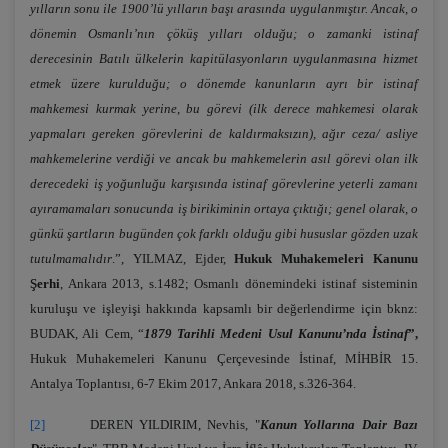
yılların sonu ile 1900’lü yılların başı arasında uygulanmıştır. Ancak, o
dönemin Osmanlı’nın çöküş yılları olduğu; o zamanki istinaf
derecesinin Batılı ülkelerin kapitülasyonların uygulanmasına hizmet
etmek üzere kurulduğu; o dönemde kanunların ayrı bir istinaf
mahkemesi kurmak yerine, bu görevi (ilk derece mahkemesi olarak
yapmaları gereken görevlerini de kaldırmaksızın), ağır ceza/ asliye
mahkemelerine verdiği ve ancak bu mahkemelerin asıl görevi olan ilk
derecedeki iş yoğunluğu karşısında istinaf görevlerine yeterli zamanı
ayıramamaları sonucunda iş birikiminin ortaya çıktığı; genel olarak, o
günkü şartların bugünden çok farklı olduğu gibi hususlar gözden uzak
tutulmamalıdır
.”, YILMAZ, Ejder,
Hukuk Muhakemeleri Kanunu
Şerhi
, Ankara 2013, s.1482; Osmanlı dönemindeki istinaf sisteminin
kuruluşu ve işleyişi hakkında kapsamlı bir değerlendirme için bknz:
BUDAK, Ali Cem, “
1879 Tarihli Medeni Usul Kanunu’nda İstinaf
”,
Hukuk Muhakemeleri Kanunu Çerçevesinde İstinaf, MİHBİR 15.
Antalya Toplantısı, 6-7 Ekim 2017, Ankara 2018, s.326-364.
[2]
DEREN YILDIRIM, Nevhis, "
Kanun Yollarına Dair Bazı