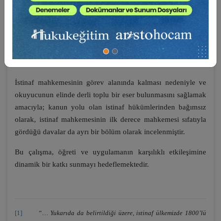
yolunun isminden hareketle “
istinaf mahkemesi
” kavramı
kullanılmaktadır. Aslında bu bir ifade kolaylığı da
sağlamaktadır. Bu çalışmada da istinaf mahkemesinin
kararından söz edildiği durumlarda, aslında bölge adliye
mahkemesi hukuk dairesinin kararından söz edildiğini
okuyucunun bilgisine sunmak isteriz.
İstinaf mahkemesinin görev alanında kalması nedeniyle ve
okuyucunun elinde derli toplu bir eser bulunmasını sağlamak
amacıyla; kanun yolu olan istinaf hükümlerinden bağımsız
olarak, istinaf mahkemesinin ilk derece mahkemesi sıfatıyla
gördüğü davalar da ayrı bir bölüm olarak incelenmiştir.
Bu çalışma, öğreti ve uygulamanın karşılıklı etkileşimine
dinamik bir katkı sunmayı hedeflemektedir.
[1]
“…
Yukarıda da belirtildiği üzere, istinaf ülkemizde 1800’lü