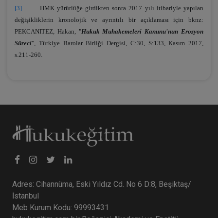
[3]
HMK yürürlüğe girdikten sonra 2017 yılı itibariyle yapılan
değişikliklerin kronolojik ve ayrıntılı bir açıklaması için bknz:
PEKCANITEZ, Hakan, "
Hukuk Muhakemeleri Kanunu'nun Erozyon
Süreci
", Türkiye Barolar Birliği Dergisi, C:30, S:133, Kasım 2017,
s.211-260.
Adres: Cihannüma, Eski Yıldız Cd. No 6 D:8, Beşiktaş/
İstanbul
Meb Kurum Kodu: 99993431