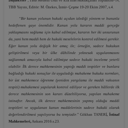
Düşünceler
", TBB Medeni Usul ve İcra İflâs Hukukçuları Toplantısı- IV,
TBB Yayını, Editör: M. Özekes, İzmir- Çeşme 19-20 Ekim 2007, s.4.
“
Bir kanun yolunun hukuki açıdan izlediği yöntem ve bununla
hedeflenen gaye önemlidir. Kanun yolu kararın maddi gerçeğe
yaklaşmasını sağlama için kabul edilmişse, kararın her iki unsurunun
da, yani hem maddi hem de hukuki meselelerin kontrol edilmesi gerekir.
Eğer kanun yolu değişik bir amaç ile; örneğin, sadece hukukun
geliştirilmesi veya bir ülke dâhilinde yeknesak uygulanmasını
sağlanmak amacıyla kabul edilmişse sadece hukuki inceleme yeterli
olabilir. İlk derece mahkemesinin yaptığı maddi tespitler ve bunlara
bağladığı hukuki sonuçlar ile uyguladığı muhakeme hukuku normları,
bir üst mahkemece öğrenme (yeniden yargılama ile maddi vakıanın
tespiti) muhakemesi yapılarak kontrol ediliyor ve gereken hâllerde ilk
derece mahkemesinin son kararı düzeltiliyorsa, yapılan muhakeme
istinaftır. Ancak, ilk derece mahkemesinin yapmış olduğu maddi
tespitleri ve uygulanan kanun maddelerinin sadece hukuki olarak
değerlendirilmesi yapılıyorsa bu temyizdir
.” Gökhan TANERİ
,
İstinaf
Mahkemeleri,
Ankara 2016.s.23.