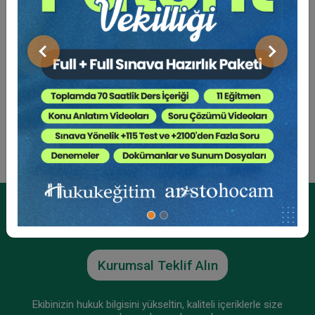
Derneği kurucu ve başkanıdır.
Önceki
Sonraki
Av. Bülent MARAKLI
Sosyal Medya
Kurumsal Üyelikler İçin
Tıp Hukukunda Tazminat ve Sorumluluk Video
Kurumsal Teklif Alın
Eğitimi
300 TL
Sepete Ekle
Ekibinizin hukuk bilgisini yükseltin, kaliteli içeriklerle size