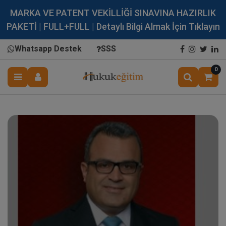
MARKA VE PATENT VEKİLLİĞİ SINAVINA HAZIRLIK
PAKETİ | FULL+FULL | Detaylı Bilgi Almak İçin Tıklayın
Whatsapp Destek
SSS
0