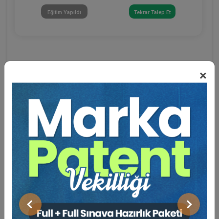
Eğitim Yapıldı
Tekrar Talep Et
×
Eğitmen Hakkında
Sosyal Medya
Önceki
Sonraki