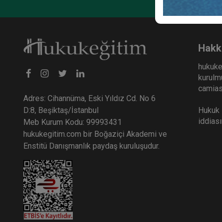
Hakk
hukuke
kurulmu
camiası
Adres: Cihannüma, Eski Yıldız Cd. No 6
Hukuk E
D:8, Beşiktaş/İstanbul
iddias
Meb Kurum Kodu: 99993431
hukukegitim.com bir Boğaziçi Akademi ve
Enstitü Danışmanlık paydaş kuruluşudur.