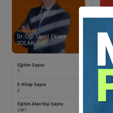
Akademisyen
Dr. Öğr. Üyesi Ekrem
SOLAK
V. T
Eğ
Eğitim Sayısı
1
E-Kitap Sayısı
0
Eğitim Alan Kişi Sayısı
2487