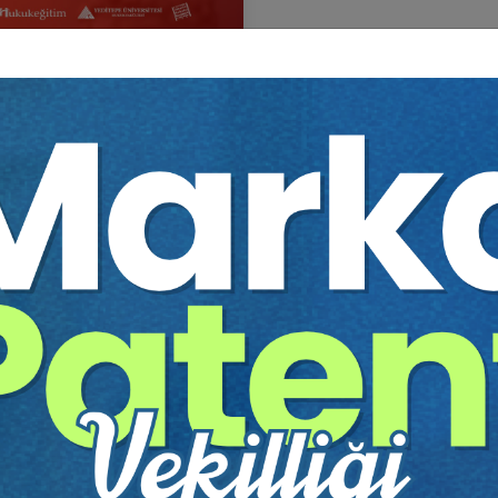
İCARET HUKUKU KONGRESİ
itim Yapıldı
Tekrar Talep Et