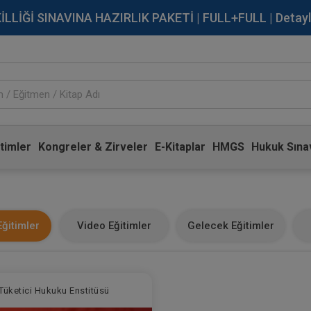
İĞİ SINAVINA HAZIRLIK PAKETİ | FULL+FULL | Detaylı Bi
timler
Kongreler & Zirveler
E-Kitaplar
HMGS
Hukuk Sınav
ğitimler
Video Eğitimler
Gelecek Eğitimler
Tüketici Hukuku Enstitüsü