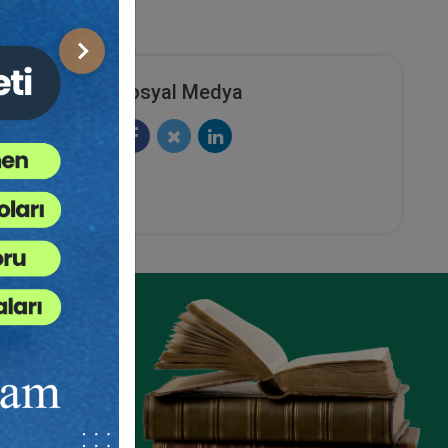
Sonraki
Sosyal Medya
ze
e