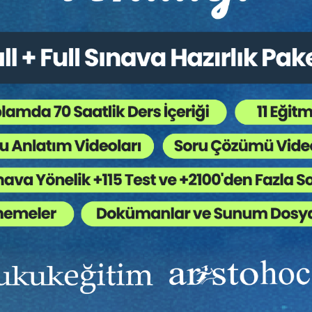
Ekibinizin hukuk bilgisini yükseltin, kaliteli içeriklerle si
yardımcı olmaya hazırız!
Ekibinize, Hukuk Eğitim’in birbirinden kaliteli eğitimlerin
sınırsız erişim imkanı sunun.