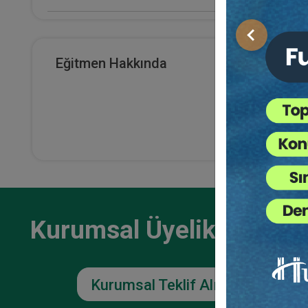
E-Kitap Alan Kişi Sayısı
Önceki
0
Eğitmen Hakkında
Makale Sayısı
0
Kurumsal Üyelikler İçin
Kurumsal Teklif Alın