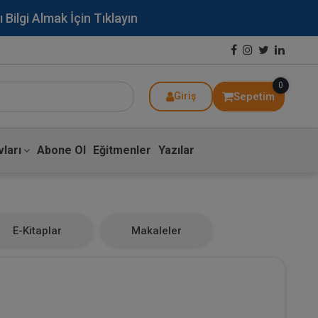
lgi Almak İçin Tıklayın
0
Sepetim
Giriş
ları
Abone Ol
Eğitmenler
Yazılar
E-Kitaplar
Makaleler