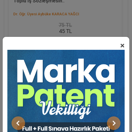
Toplu İş Sözleşmesin..
Dr. Öğr. Üyesi Aybüke KARACA YAĞCI
75 TL
45 TL
Sepete Ekle
×
Eğitmen Hakkında
Sosyal Medya
Önceki
Sonraki