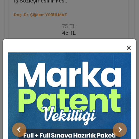
İş Sözleşmesinin Fes..
Doç. Dr. Çiğdem YORULMAZ
75 TL
45 TL
Sepete Ekle
×
Eğitmen Hakkında
Sosyal Medya
Önceki
Sonraki