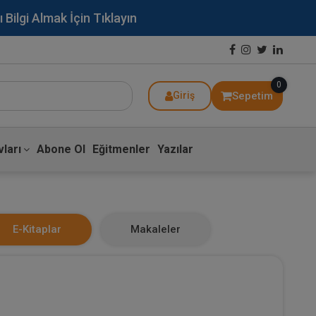
lgi Almak İçin Tıklayın
0
Sepetim
Giriş
ları
Abone Ol
Eğitmenler
Yazılar
E-Kitaplar
Makaleler