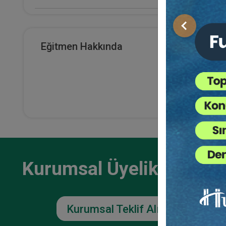
E-Kitap Alan Kişi Sayısı
Önceki
13
Eğitmen Hakkında
Makale Sayısı
0
Kurumsal Üyelikler İçin
Kurumsal Teklif Alın