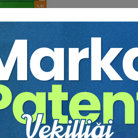
%40
i̇n Takdi̇r Ye..
kim Gülay BERKAY
75 TL
45 TL
Sepete Ekle