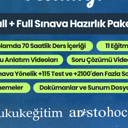
Ekibinizin hukuk bilgisini yükseltin, kaliteli içeriklerle si
yardımcı olmaya hazırız!
Ekibinize, Hukuk Eğitim’in birbirinden kaliteli eğitimlerin
sınırsız erişim imkanı sunun.