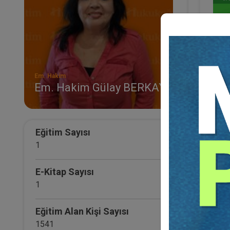
Em. Hakim
Em. Hakim Gülay BERKAY
Eğitim Sayısı
Hâki̇m
1
Em. Ha
E-Kitap Sayısı
1
Eğitim Alan Kişi Sayısı
1541