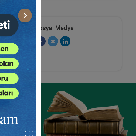
Sonraki
Sosyal Medya
ze
e