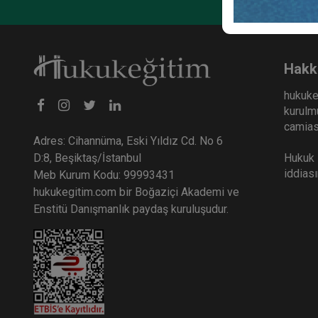
Hakk
hukuke
kurulmu
camiası
Adres: Cihannüma, Eski Yıldız Cd. No 6
Hukuk E
D:8, Beşiktaş/İstanbul
iddias
Meb Kurum Kodu: 99993431
hukukegitim.com bir Boğaziçi Akademi ve
Enstitü Danışmanlık paydaş kuruluşudur.