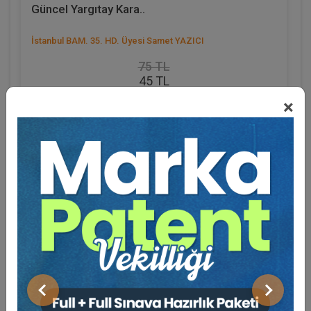
Güncel Yargıtay Kara..
İstanbul BAM. 35. HD. Üyesi Samet YAZICI
75 TL
45 TL
×
Sepete Ekle
Eğitmen Hakkında
%40
Sosyal Medya
Önceki
Sonraki