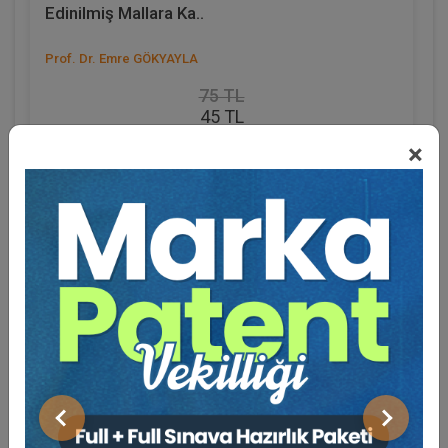
Edinilmiş Mallara Ka..
Prof. Dr. Emre GÖKYAYLA
75 TL
45 TL
×
Sepete Ekle
Eğitmen Hakkında
Sosyal Medya
Önceki
Sonraki