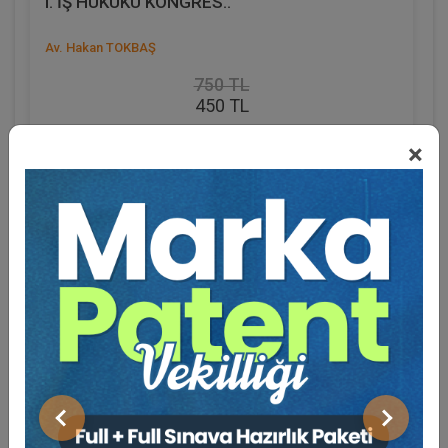
I. İŞ HUKUKU KONGRES..
Av. Hakan TOKBAŞ
750 TL
450 TL
Sepete Ekle
×
Eğitmen Hakkında
%40
Sosyal Medya
Önceki
Sonraki