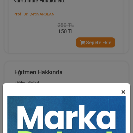
Kamu İhale Hukuku No..
Prof. Dr. Çetin ARSLAN
250 TL
150 TL
Sepete Ekle
Eğitmen Hakkında
Eğitim Bilgileri
%40
×
Doktora,
Selçuk Üniversitesi, Hukuk Fakültesi, Türkiye
1993 - 1997
Yüksek Lisans,
İstanbul Üniversitesi, Hukuk Fakültesi,
Türkiye 1992 - 1995
Lisans,
İstanbul Üniversitesi, Hukuk Fakültesi, Türkiye
1984 - 1988