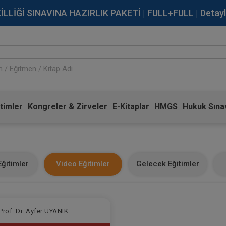
İĞİ SINAVINA HAZIRLIK PAKETİ | FULL+FULL | Detaylı Bi
timler
Kongreler & Zirveler
E-Kitaplar
HMGS
Hukuk Sınav
ğitimler
Video Eğitimler
Gelecek Eğitimler
Prof. Dr. Ayfer UYANIK