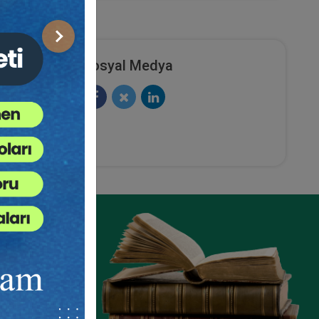
Sonraki
Sosyal Medya
recesini
ası Usul
sı Özel
el Hukuk
el Hukuk
riyle de
programı
ukuku ve
mıştır.
ze
mış olan
 olarak
e