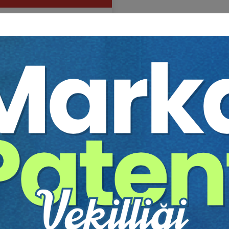
ık Turizmi Hukuku Video
mi
Sepete Ekle
0