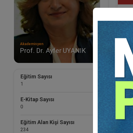
Akademisyen
Prof. Dr. Ayfer UYANIK
Sağl
Eğiti
30
TL
Eğitim Sayısı
1
E-Kitap Sayısı
0
Eğitim Alan Kişi Sayısı
234