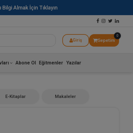
lgi Almak İçin Tıklayın
0
Sepetim
Giriş
ları
Abone Ol
Eğitmenler
Yazılar
E-Kitaplar
Makaleler