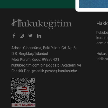
Hakk
hukuke
kurulmu
camiası
Adres: Cihannüma, Eski Yıldız Cd. No 6
Hukuk E
D:8, Beşiktaş/İstanbul
iddias
Meb Kurum Kodu: 99993431
hukukegitim.com bir Boğaziçi Akademi ve
Enstitü Danışmanlık paydaş kuruluşudur.