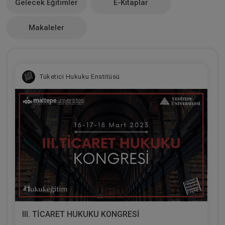
Gelecek Eğitimler
E-Kitaplar
0
Makaleler
Tüketici Hukuku Enstitüsü
III. TİCARET HUKUKU KONGRESİ