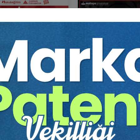
TİCARET HUKUKU KONGRESİ
III. TİCARET HUKUKU KO
itim Yapıldı
Tekrar Talep Et
Eğitim Yapıldı
Tekrar 