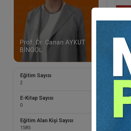
Prof. Dr. Canan AYKUT
BİNGÖL
IV. 
Eğ
Eğitim Sayısı
2
E-Kitap Sayısı
0
Eğitim Alan Kişi Sayısı
1585