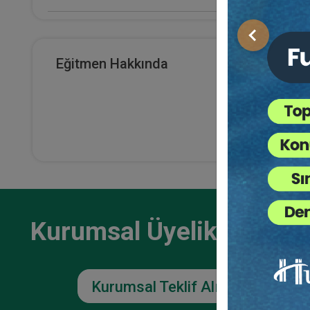
E-Kitap Alan Kişi Sayısı
Önceki
0
Eğitmen Hakkında
Makale Sayısı
0
Kurumsal Üyelikler İçin
Kurumsal Teklif Alın