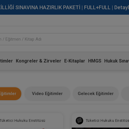
İĞİ SINAVINA HAZIRLIK PAKETİ | FULL+FULL | Detaylı Bi
timler
Kongreler & Zirveler
E-Kitaplar
HMGS
Hukuk Sınav
ğitimler
Video Eğitimler
Gelecek Eğitimler
Tüketici Hukuku Enstitüsü
Tüketici Hukuku Enstitü