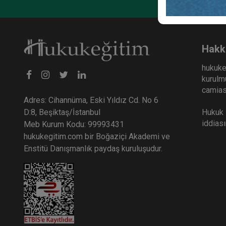
Hakk
hukuke
kurulmu
camiası
Adres: Cihannüma, Eski Yıldız Cd. No 6
Hukuk E
D:8, Beşiktaş/İstanbul
iddias
Meb Kurum Kodu: 99993431
hukukegitim.com bir Boğaziçi Akademi ve
Enstitü Danışmanlık paydaş kuruluşudur.