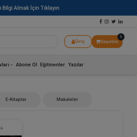
lgi Almak İçin Tıklayın
0
Sepetim
Giriş
ları
Abone Ol
Eğitmenler
Yazılar
E-Kitaplar
Makaleler
sü