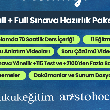
Ekibinizin hukuk bilgisini yükseltin, kaliteli içeriklerle si
yardımcı olmaya hazırız!
Ekibinize, Hukuk Eğitim’in birbirinden kaliteli eğitimlerin
sınırsız erişim imkanı sunun.