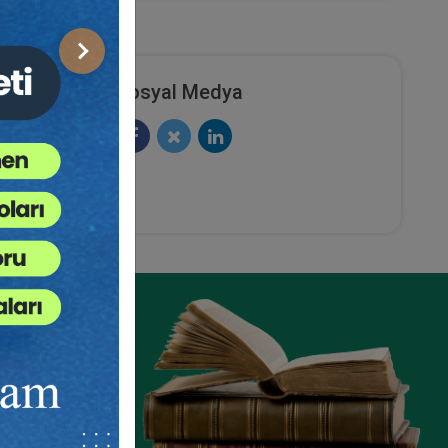
Sonraki
Sosyal Medya
ze
e