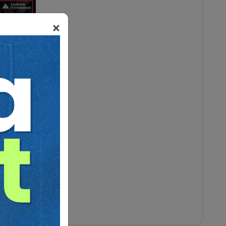
×
NGRESİ
Talep Et