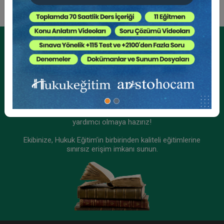
Hukuk Eğitim
Kurumsal Üyelikler İçin
Kurumsal Teklif Alın
Ekibinizin hukuk bilgisini yükseltin, kaliteli içeriklerle size
yardımcı olmaya hazırız!
Ekibinize, Hukuk Eğitim’in birbirinden kaliteli eğitimlerine
sınırsız erişim imkanı sunun.
Miras Hukukunda Güncel Meseleler 2025
Eğitim Yapıldı
Tekrar Talep Et