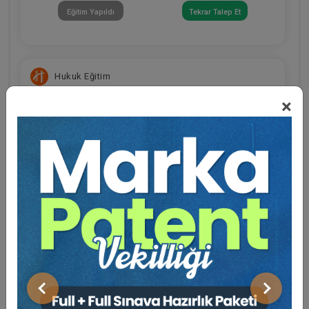
Eğitim Yapıldı
Tekrar Talep Et
Hukuk Eğitim
×
Eğitmen Hakkında
Sosyal Medya
Aile ve Miras Mevzuatından Kaynaklı Nitelikli
Hesaplamalar Eğitimi | 3. Dönem
Eğitim Yapıldı
Tekrar Talep Et
Önceki
Sonraki