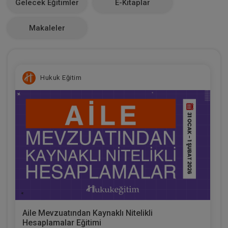
Gelecek Eğitimler
E-Kitaplar
0
Makaleler
Hukuk Eğitim
Aile Mevzuatından Kaynaklı Nitelikli
Hesaplamalar Eğitimi