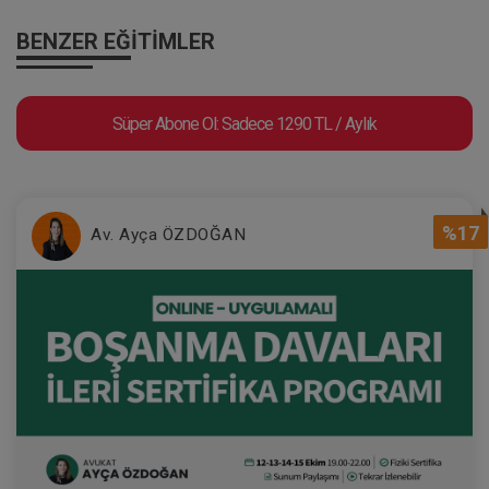
BENZER EĞITIMLER
Süper Abone Ol: Sadece 1290 TL / Aylık
%17
Av. Ayça ÖZDOĞAN