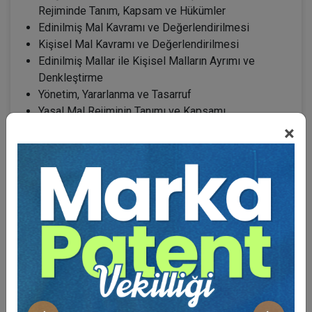
Rejiminde Tanım, Kapsam ve Hükümler
Edinilmiş Mal Kavramı ve Değerlendirilmesi
Kişisel Mal Kavramı ve Değerlendirilmesi
Edinilmiş Mallar ile Kişisel Malların Ayrımı ve
Denkleştirme
Yönetim, Yararlanma ve Tasarruf
Yasal Mal Rejiminin Tanımı ve Kapsamı
Yasal Mal Rejiminin Başlangıcı ve Sona Ermesi
×
Mal Rejiminin Sona Ermesi ve Tasfiye
Ölüm Nedeniyle Tasfiye
Eski TMK Döneminde Başlayan ve Yeni TMK
Döneminde Devam Eden Evliliklerde Uygulanacak
Mal Rejimi
Edinilmiş Mallar, Kişisel Mallar, Kişisel Mallar ile
Edinilmiş Mallar Arasında Denkleştirme
Eklenecek Değerler
Değer Artış Payı, Katılma Alacağı, Katkı Payı Alacağı,
Takas
Değer Artış Payı, Artık Değer, Katılma Alacağı ve