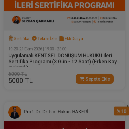
Sertifika
Tekrar İzle
Ekli Dosya
19-20-21 Ekim 2026 | 19:00 - 23:00
Uygulamalı KENTSEL DÖNÜŞÜM HUKUKU İleri
Sertifika Programı (3 Gün - 12 Saat) (Erken Kayıt
İndirimli)
6000 TL
Sepete Ekle
5000 TL
%10
Prof. Dr. Dr. h.c. Hakan HAKERİ