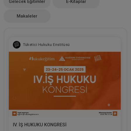
Gelecek Eğitimler
E-Kitaplar
0
Makaleler
Tüketici Hukuku Enstitüsü
IV. İŞ HUKUKU KONGRESİ