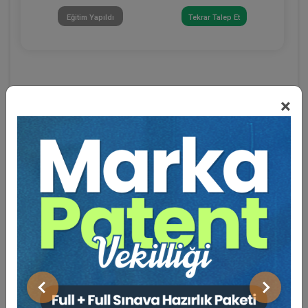
Eğitim Yapıldı
Tekrar Talep Et
×
Eğitmen Hakkında
Sosyal Medya
Önceki
Sonraki