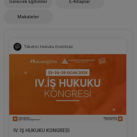
Gelecek Eğitimler
E-Kitaplar
0
Makaleler
Tüketici Hukuku Enstitüsü
IV. İŞ HUKUKU KONGRESİ