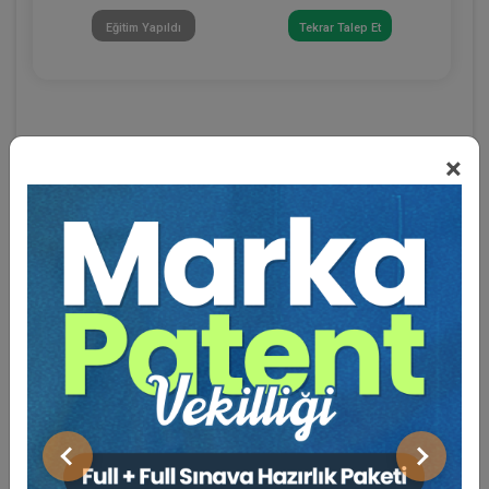
Eğitim Yapıldı
Tekrar Talep Et
×
Eğitmen Hakkında
Sosyal Medya
Önceki
Sonraki