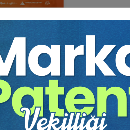
İŞ HUKUKU KONGRESİ
itim Yapıldı
Tekrar Talep Et