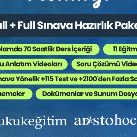
 Fakültesi
Ekibinizin hukuk bilgisini yükseltin, kaliteli içeriklerle si
yardımcı olmaya hazırız!
Ekibinize, Hukuk Eğitim’in birbirinden kaliteli eğitimlerin
sınırsız erişim imkanı sunun.