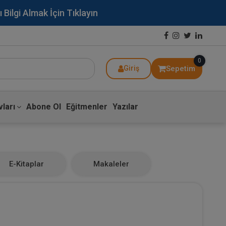
lgi Almak İçin Tıklayın
0
Sepetim
Giriş
ları
Abone Ol
Eğitmenler
Yazılar
E-Kitaplar
Makaleler