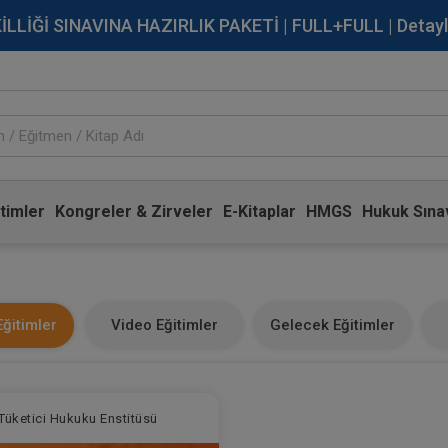
İĞİ SINAVINA HAZIRLIK PAKETİ | FULL+FULL | Detaylı Bi
timler
Kongreler & Zirveler
E-Kitaplar
HMGS
Hukuk Sınav
ğitimler
Video Eğitimler
Gelecek Eğitimler
Tüketici Hukuku Enstitüsü