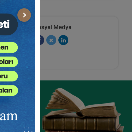
Sonraki
Sosyal Medya
ze
e