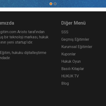
tsrecht und Arbeitsbeziehungen in der Europäischen Union
-
Institute for
on
) (12 ay)
ımızda
Diğer Menü
gitim.com Aristo tarafından
SSS
ş bir teknoloji markası, hukuk
Geçmiş Eğitimler
 Fakültesi
nın yeni startup’ıdır.
y)
Kurumsal Eğitimler
ğitim, hukuku dijitalleştirme
Kuponlar
ırlık Eğitimi, 1 yıl Erasmus Öğrenci Değişim Programı)
ındadır.
Hukuk Oyun
Basılı Kitaplar
HUKUK TV
l, 2022 (Doktora Tezi)
Blog
tanbul, 2017. (Yüksek Lisans Tezi)
arının Yurt Dışında Geçen Sürelerinin Sosyal Güvenlikleri Bakı
ta Şerhi, Basım Aşamasında.