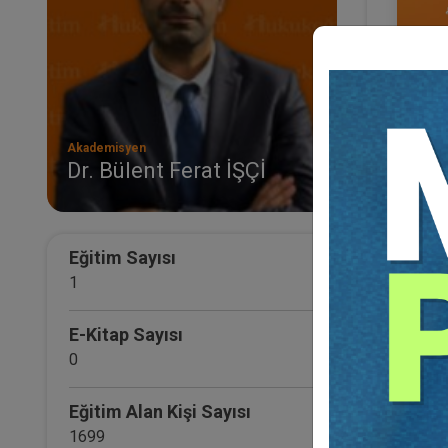
Akademisyen
Dr. Bülent Ferat İŞÇİ
IV. 
Eğ
Eğitim Sayısı
1
E-Kitap Sayısı
0
Eğitim Alan Kişi Sayısı
1699