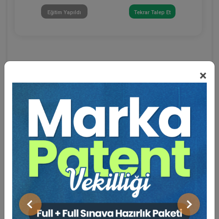
Eğitim Yapıldı
Tekrar Talep Et
×
Eğitmen Hakkında
Sosyal Medya
Önceki
Sonraki